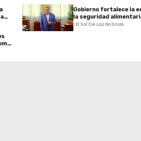
a
Gobierno fortalece la e
 a
la seguridad alimentaria
salud con acciones que
El Sol De Las Noticias
un mejor futuro para el
ps
como
lecer