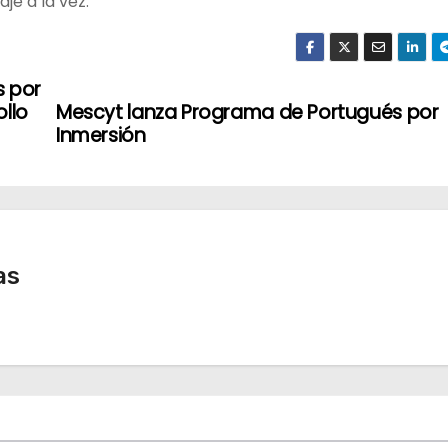
iaje a la vez.
s por
ollo
Mescyt lanza Programa de Portugués por
Inmersión
as