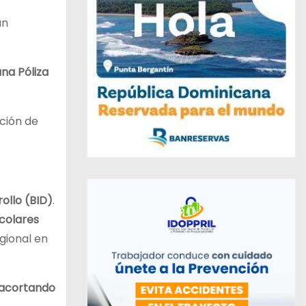
an
una Póliza
ción de
ollo (BID)
.
colares
gional en
acortando