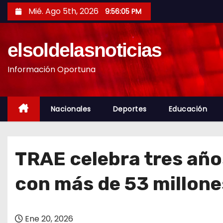
S
Mié. Ago 5th, 2026
9:56:06 PM
a
l
elsoldelasnoticias
t
a
Información Oportuna
r
a
l
Nacionales
Deportes
Educación
c
o
n
TRAE celebra tres añ
t
e
con más de 53 millone
n
i
d
Ene 20, 2026