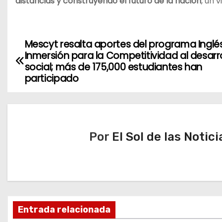
distancias y construyendo el futuro de la nación
, un v
Mescyt resalta aportes del programa Inglé
N
Inmersión para la Competitividad al desarr
a
social; más de 175,000 estudiantes han
participado
v
e
g
Por
El Sol de las Notici
a
c
i
Entrada relacionada
ó