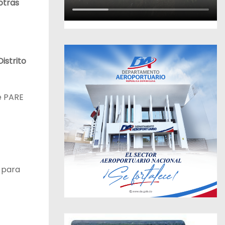
otras
Distrito
e PARE
para