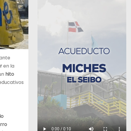
ante
r
en la
 un
hito
 educativos
io
rro