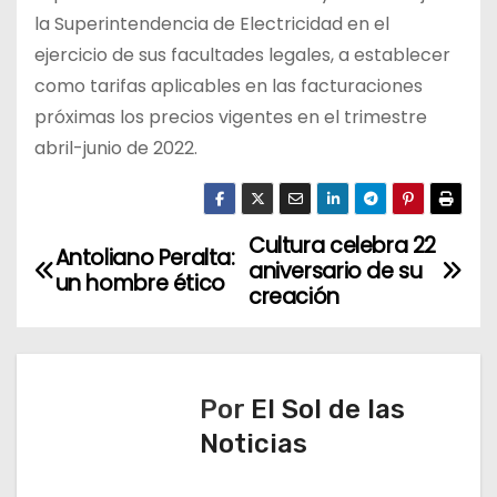
la Superintendencia de Electricidad en el
ejercicio de sus facultades legales, a establecer
como tarifas aplicables en las facturaciones
próximas los precios vigentes en el trimestre
abril-junio de 2022.
Cultura celebra 22
N
Antoliano Peralta:
aniversario de su
un hombre ético
a
creación
v
e
Por
El Sol de las
g
Noticias
a