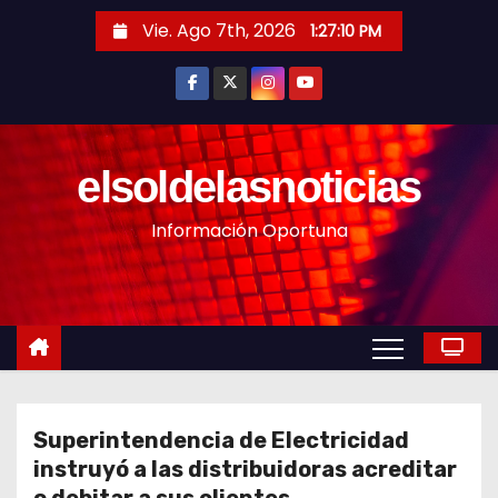
S
Vie. Ago 7th, 2026
1:27:12 PM
a
l
t
a
r
elsoldelasnoticias
a
Información Oportuna
l
c
o
n
t
e
n
Superintendencia de Electricidad
i
instruyó a las distribuidoras acreditar
d