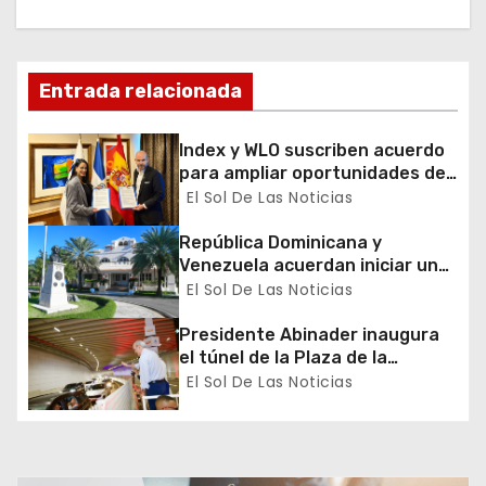
c
i
Entrada relacionada
ó
Index y WLO suscriben acuerdo
n
para ampliar oportunidades de
formación de dominicanos en el
El Sol De Las Noticias
d
exterior
República Dominicana y
e
Venezuela acuerdan iniciar un
proceso de normalización
El Sol De Las Noticias
e
gradual de sus relaciones
diplomáticas y consulares
Presidente Abinader inaugura
n
el túnel de la Plaza de la
Bandera que cambia la salida
El Sol De Las Noticias
t
hacia el Sur y redefine la
movilidad del Gran Santo
r
Domingo