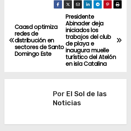
Presidente
N
Abinader deja
Caasd optimiza
a
iniciados los
redes de
trabajos del club
distribución en
v
de playa e
sectores de Santo
inaugura muelle
Domingo Este
e
turístico del Atelón
en isla Catalina
g
a
c
Por
El Sol de las
Noticias
i
ó
n