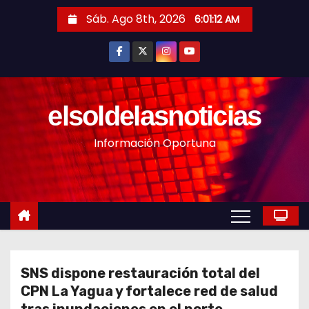
S
Sáb. Ago 8th, 2026
6:01:14 AM
a
l
t
a
r
elsoldelasnoticias
a
Información Oportuna
l
c
o
n
t
e
n
SNS dispone restauración total del
i
CPN La Yagua y fortalece red de salud
d