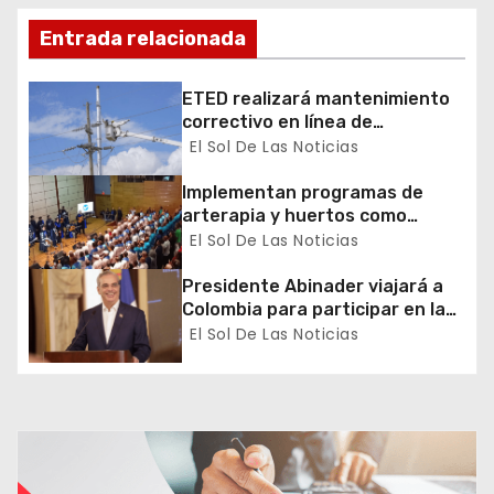
d
Entrada relacionada
e
ETED realizará mantenimiento
correctivo en línea de
e
transmisión de la región Sur
El Sol De Las Noticias
n
Implementan programas de
arterapia y huertos como
t
herramientas para la
El Sol De Las Noticias
recuperación y la inclusión
r
social
Presidente Abinader viajará a
a
Colombia para participar en la
toma de posesión de Abelardo
El Sol De Las Noticias
d
de la Espriella
a
s