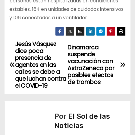
personas están hospitalizadas en condiciones
estables, 164 en unidades de cuidados intensivos
y 106 conectadas a un ventilador.
Jesús Vásquez
N
Dinamarca
dice poca
suspende
a
presencia de
vacunación con
agentes en las
AstraZeneca por
v
calles se debe a
posibles efectos
que luchan contra
de trombos
e
el COVID-19
g
a
Por
El Sol de las
c
Noticias