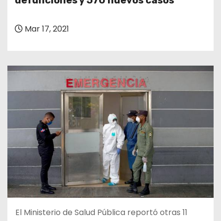
defunciones y 570 nuevos casos
o
Mar 17, 2021
El Ministerio de Salud Pública reportó otras 11