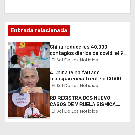
i
ó
n
Entrada relacionada
d
China reduce los 40,000
e
contagios diarios de covid, el 90
% asintomáticos
El Sol De Las Noticias
e
A China le ha faltado
n
transparencia frente a COVID-
19, dice Anthony Fauci
El Sol De Las Noticias
t
RD REGISTRA DOS NUEVO
r
CASOS DE VIRUELA SÍSMICA,
SUMAN 31 LOS AFECTADOS POR
El Sol De Las Noticias
a
LA ENFERMEDAD
d