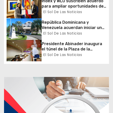
Index y WLO suscriben acuerdo
n
para ampliar oportunidades de
formación de dominicanos en el
El Sol De Las Noticias
t
exterior
República Dominicana y
r
Venezuela acuerdan iniciar un
proceso de normalización
El Sol De Las Noticias
a
gradual de sus relaciones
diplomáticas y consulares
Presidente Abinader inaugura
d
el túnel de la Plaza de la
Bandera que cambia la salida
El Sol De Las Noticias
a
hacia el Sur y redefine la
movilidad del Gran Santo
s
Domingo