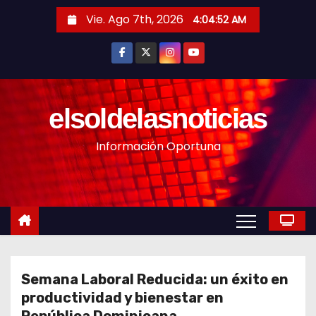
S
Vie. Ago 7th, 2026
4:04:54 AM
a
l
t
a
r
elsoldelasnoticias
a
Información Oportuna
l
c
o
n
t
e
n
Semana Laboral Reducida: un éxito en
i
productividad y bienestar en
d