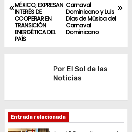
v
MÉXICO; EXPRESAN
Carnaval
INTERÉS DE
Dominicano y Luis
e
COOPERAR EN
Días de Música del
TRANSICIÓN
Carnaval
g
ENERGÉTICA DEL
Dominicano
PAÍS
a
c
i
Por
El Sol de las
ó
Noticias
n
d
e
Entrada relacionada
e