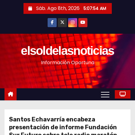
S
Sáb. Ago 8th, 2026
5:07:56 AM
a
l
t
a
r
elsoldelasnoticias
a
Información Oportuna
l
c
o
n
t
e
n
Santos Echavarría encabeza
i
presentación de informe Fundación
d