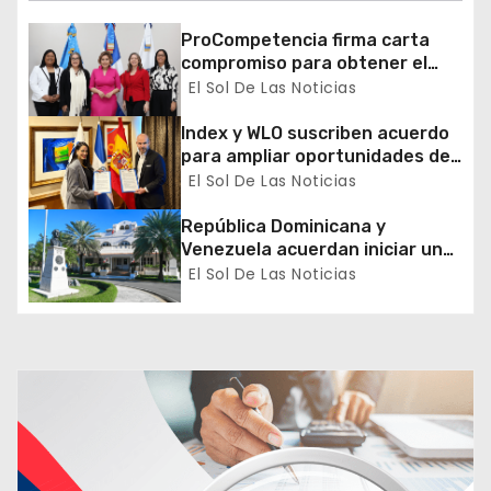
n
ProCompetencia firma carta
d
compromiso para obtener el
Sello Igualando RD para el
El Sol De Las Noticias
e
Sector Público
Index y WLO suscriben acuerdo
e
para ampliar oportunidades de
formación de dominicanos en el
El Sol De Las Noticias
n
exterior
República Dominicana y
t
Venezuela acuerdan iniciar un
proceso de normalización
El Sol De Las Noticias
r
gradual de sus relaciones
diplomáticas y consulares
a
d
a
s