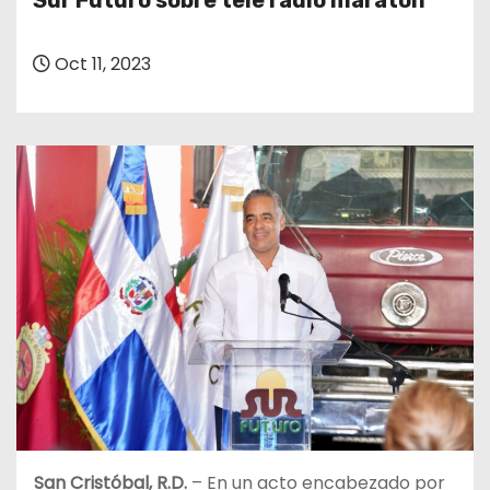
Sur Futuro sobre tele radio maratón
o
Oct 11, 2023
San Cristóbal, R.D.
– En un acto encabezado por