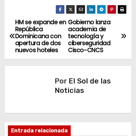
HM se expande en
Gobierno lanza
N
República
academia de
a
Dominicana con
tecnología y
apertura de dos
ciberseguridad
v
nuevos hoteles
Cisco-CNCS
e
g
Por
El Sol de las
a
Noticias
c
i
ó
Entrada relacionada