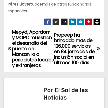
Pérez Llavero
, además de otros funcionarios
españoles.
Mepyd, Apordom
N
Propeep ha
y MOPC muestran
brindado más de
a
el desarrollo del
126,000 servicios
puerto de
en 84 jornadas de
v
Manzanillo a
inclusión social en
periodistas locales
últimos 100 días
e
y extranjeros
g
a
Por
El Sol de las
c
Noticias
i