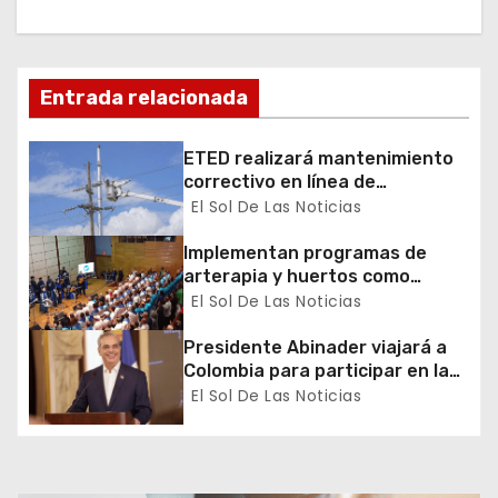
ó
n
Entrada relacionada
d
ETED realizará mantenimiento
e
correctivo en línea de
transmisión de la región Sur
El Sol De Las Noticias
e
Implementan programas de
n
arterapia y huertos como
herramientas para la
El Sol De Las Noticias
t
recuperación y la inclusión
social
Presidente Abinader viajará a
r
Colombia para participar en la
toma de posesión de Abelardo
El Sol De Las Noticias
a
de la Espriella
d