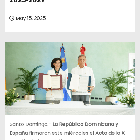
2025-2029
o
May 15, 2025
Santo Domingo.-
La República Dominicana y
España
firmaron este miércoles el
Acta de la X