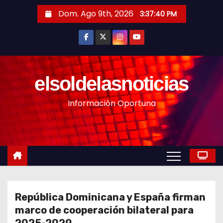
S
Dom. Ago 9th, 2026
3:37:42 PM
a
l
t
a
r
elsoldelasnoticias
a
Información Oportuna
l
c
o
n
t
e
n
República Dominicana y España firman
i
marco de cooperación bilateral para
d