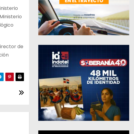
nisterio
Ministerio
lógico
director de
ción