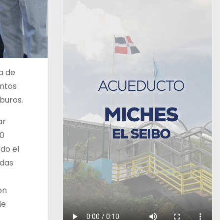
a de
entos
buros.
ar
50
do el
adas
on
de