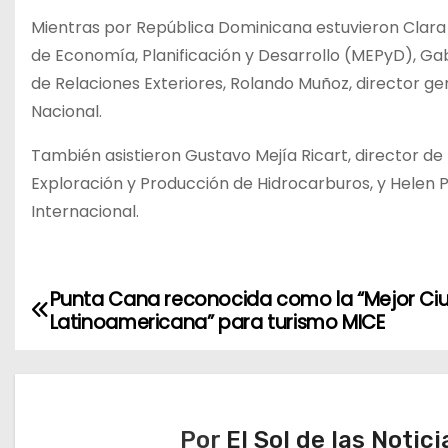
Mientras por República Dominicana estuvieron Clara A
de Economía, Planificación y Desarrollo (MEPyD), Gab
de Relaciones Exteriores, Rolando Muñoz, director gen
Nacional.
También asistieron Gustavo Mejía Ricart, director de 
Exploración y Producción de Hidrocarburos, y Hele
Internacional.
Punta Cana reconocida como la “Mejor Ci
N
Latinoamericana” para turismo MICE
a
v
e
Por
El Sol de las Notici