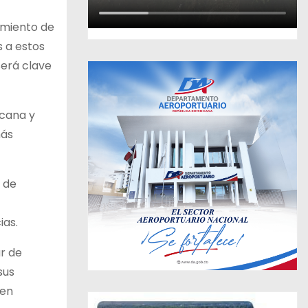
imiento de
s a estos
será clave
icana y
más
, de
ias.
ar de
sus
 en