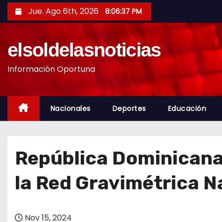
S
Jue. Ago 6th, 2026
8:06:38 PM
a
l
elsoldelasnoticias
t
a
Información Oportuna
r
a
l
Nacionales
Deportes
Educación
c
o
n
República Dominicana 
t
e
la Red Gravimétrica N
n
i
d
Nov 15, 2024