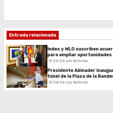
g
a
c
Entrada relacionada
i
ó
Index y WLO suscriben acue
para ampliar oportunidades
n
formación de dominicanos e
El Sol De Las Noticias
exterior
d
Presidente Abinader inaugur
túnel de la Plaza de la Bande
e
que cambia la salida hacia el
El Sol De Las Noticias
y redefine la movilidad del G
e
Santo Domingo
n
t