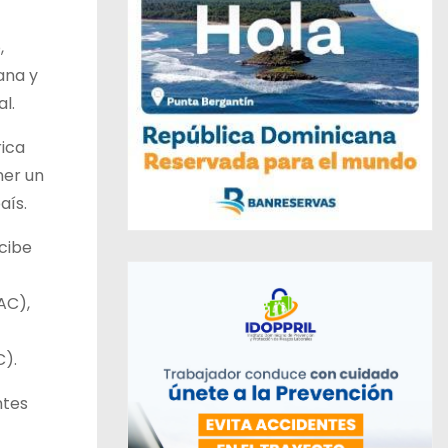
,
ana y
l.
rica
ner un
aís.
cibe
AC),
).
ntes