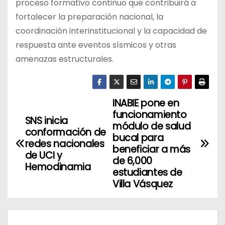
proceso formativo continuo que contribuirá a
fortalecer la preparación nacional, la
coordinación interinstitucional y la capacidad de
respuesta ante eventos sísmicos y otras
amenazas estructurales.
INABIE pone en
N
funcionamiento
SNS inicia
a
módulo de salud
conformación de
bucal para
redes nacionales
v
beneficiar a más
de UCI y
de 6,000
Hemodinamia
e
estudiantes de
Villa Vásquez
g
a