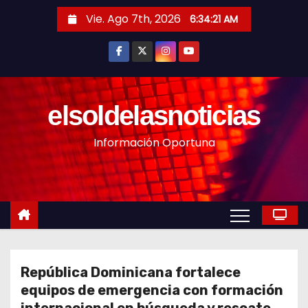
S
Vie. Ago 7th, 2026
6:34:23 AM
a
l
t
a
r
elsoldelasnoticias
a
Información Oportuna
l
c
o
n
t
e
n
República Dominicana fortalece
i
equipos de emergencia con formación
d