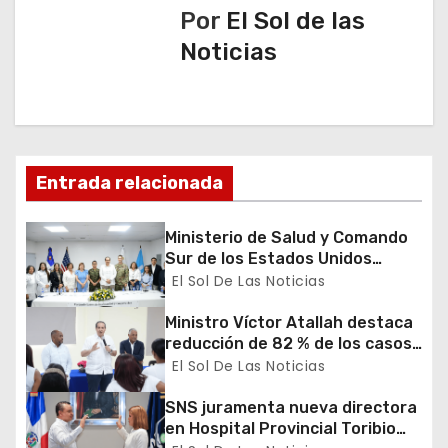
c
Por
El Sol de las
Noticias
i
ó
n
d
Entrada relacionada
e
Ministerio de Salud y Comando
Sur de los Estados Unidos
e
realizan misión médica Amistad
El Sol De Las Noticias
2026 en La Vega
n
Ministro Víctor Atallah destaca
reducción de 82 % de los casos
t
de malaria en Azua durante
El Sol De Las Noticias
recorrido por DPS
r
SNS juramenta nueva directora
a
en Hospital Provincial Toribio