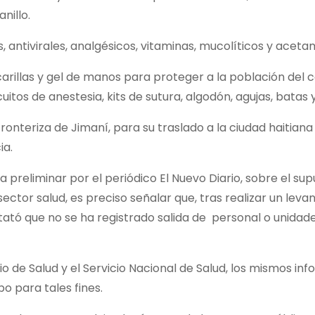
nillo.
antivirales, analgésicos, vitaminas, mucolíticos y aceta
arillas y gel de manos para proteger a la población del 
uitos de anestesia, kits de sutura, algodón, agujas, batas 
onteriza de Jimaní, para su traslado a la ciudad haitiana
ia.
reliminar por el periódico El Nuevo Diario, sobre el su
ctor salud, es preciso señalar que, tras realizar un lev
tató que no se ha registrado salida de personal o unidade
io de Salud y el Servicio Nacional de Salud, los mismos in
o para tales fines.