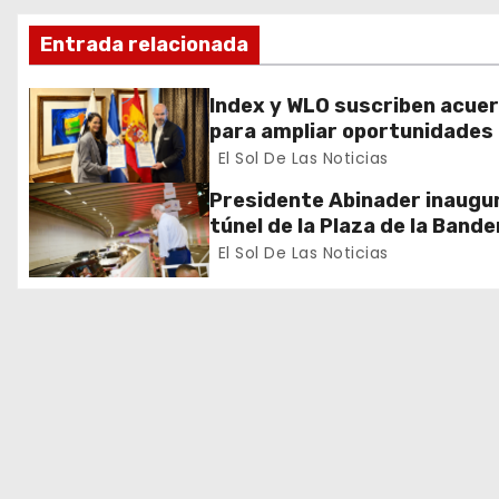
i
Entrada relacionada
ó
Index y WLO suscriben acue
n
para ampliar oportunidades
formación de dominicanos e
El Sol De Las Noticias
d
exterior
Presidente Abinader inaugur
e
túnel de la Plaza de la Bande
que cambia la salida hacia el
El Sol De Las Noticias
e
y redefine la movilidad del G
Santo Domingo
n
t
r
a