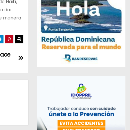
e Haití,
ra dar
 de manera
race