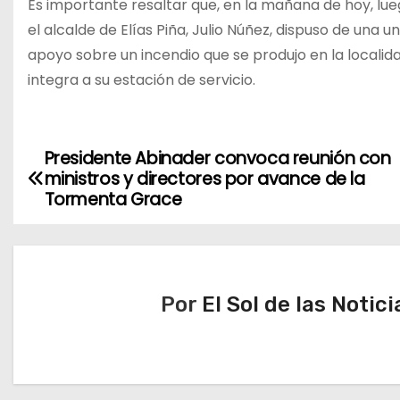
Es importante resaltar que, en la mañana de hoy, lue
el alcalde de Elías Piña, Julio Núñez, dispuso de una
apoyo sobre un incendio que se produjo en la localid
integra a su estación de servicio.
Presidente Abinader convoca reunión con
N
ministros y directores por avance de la
a
Tormenta Grace
v
e
Por
El Sol de las Notici
g
a
c