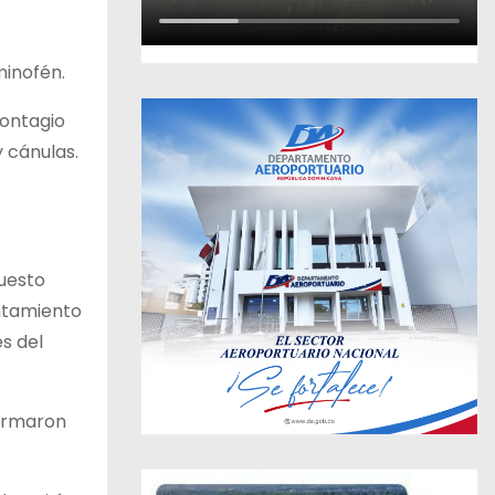
minofén.
contagio
y cánulas.
puesto
antamiento
s del
formaron