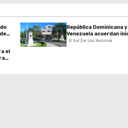
rdo
República Dominicana y
 de
Venezuela acuerdan inic
n el
proceso de normalizac
El Sol De Las Noticias
gradual de sus relacio
a el
diplomáticas y consula
ra
 Sur
ran