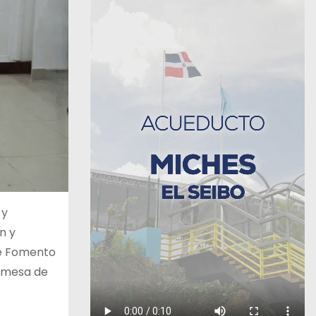
 y
n y
 de Fomento
a mesa de