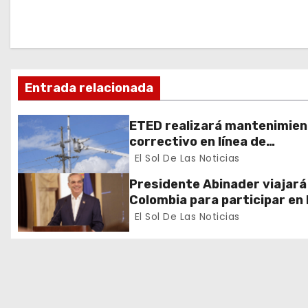
a
c
i
Entrada relacionada
ó
ETED realizará mantenimie
n
correctivo en línea de
transmisión de la región Sur
El Sol De Las Noticias
d
Presidente Abinader viajará
e
Colombia para participar en 
toma de posesión de Abelar
El Sol De Las Noticias
e
de la Espriella
n
t