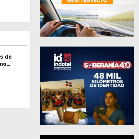
s de
omo
ión social