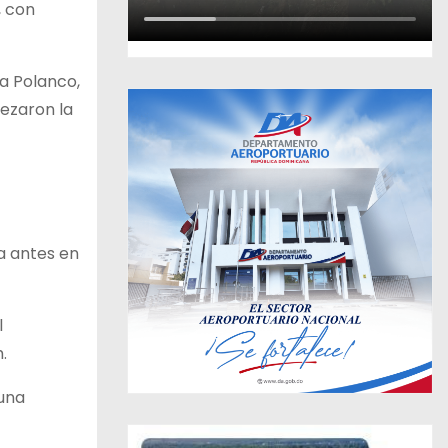
, con
ka Polanco,
bezaron la
a antes en
l
.
 una