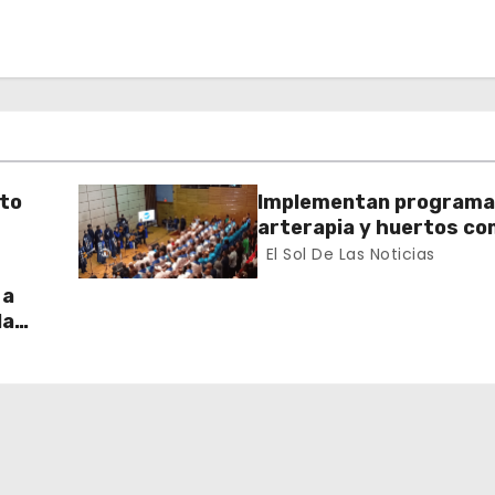
nto
Implementan programa
arterapia y huertos c
herramientas para la
El Sol De Las Noticias
recuperación y la inclus
 a
la
do