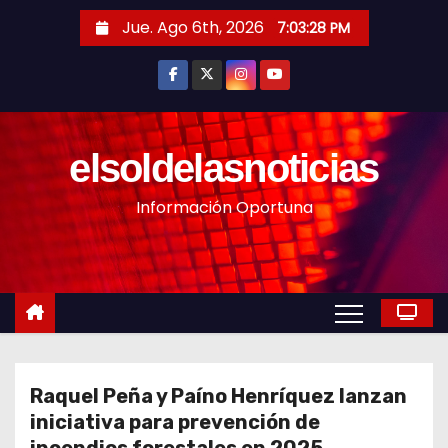
S
Jue. Ago 6th, 2026
7:03:30 PM
a
l
t
a
r
elsoldelasnoticias
a
Información Oportuna
l
c
o
n
t
e
n
Raquel Peña y Paíno Henríquez lanzan
i
iniciativa para prevención de
d