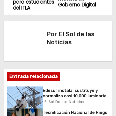
e
para estudiantes
Gobierno Digital
del ITLA
g
a
c
Por
El Sol de las
Noticias
i
ó
n
d
Entrada relacionada
e
Edesur instala, sustituye y
normaliza casi 10,000 luminarias
e
en 12 demarcaciones
El Sol De Las Noticias
n
Tecnificación Nacional de Riego