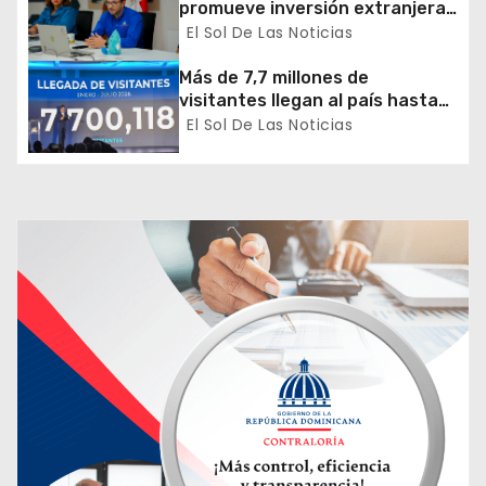
promueve inversión extranjera
t
en agricultura y riego
El Sol De Las Noticias
r
Más de 7,7 millones de
a
visitantes llegan al país hasta
julio
El Sol De Las Noticias
d
a
s