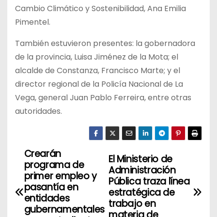
Cambio Climático y Sostenibilidad, Ana Emilia
Pimentel.
También estuvieron presentes: la gobernadora
de la provincia, Luisa Jiménez de la Mota; el
alcalde de Constanza, Francisco Marte; y el
director regional de la Policía Nacional de La
Vega, general Juan Pablo Ferreira, entre otras
autoridades.
Crearán
N
El Ministerio de
programa de
Administración
a
primer empleo y
Pública traza línea
pasantía en
estratégica de
v
entidades
trabajo en
gubernamentales
materia de