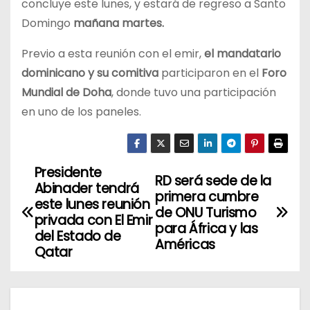
concluye este lunes, y estará de regreso a Santo
Domingo
mañana martes.
Previo a esta reunión con el emir,
el mandatario
dominicano y su comitiva
participaron en el
Foro
Mundial de Doha
, donde tuvo una participación
en uno de los paneles.
Presidente
N
RD será sede de la
Abinader tendrá
primera cumbre
a
este lunes reunión
de ONU Turismo
privada con El Emir
para África y las
v
del Estado de
Américas
Qatar
e
g