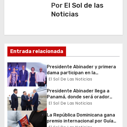
a
Por
El Sol de las
Noticias
c
i
ó
n
Entrada relacionada
d
Presidente Abinader y primera
dama participan en la
e
celebración de la Fiesta
El Sol De Las Noticias
Nacional de Francia
e
Presidente Abinader llega a
Panamá, donde será orador
n
principal del Congreso Mundial
El Sol De Las Noticias
de Zonas Francas
t
La República Dominicana gana
premio internacional por Guía
r
de Prevención y Detección de