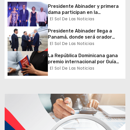
d
Presidente Abinader y primera
dama participan en la
e
celebración de la Fiesta
El Sol De Las Noticias
Nacional de Francia
e
Presidente Abinader llega a
Panamá, donde será orador
n
principal del Congreso Mundial
El Sol De Las Noticias
de Zonas Francas
t
La República Dominicana gana
premio internacional por Guía
r
de Prevención y Detección de
El Sol De Las Noticias
Colusión en Compras Públicas
a
d
a
s