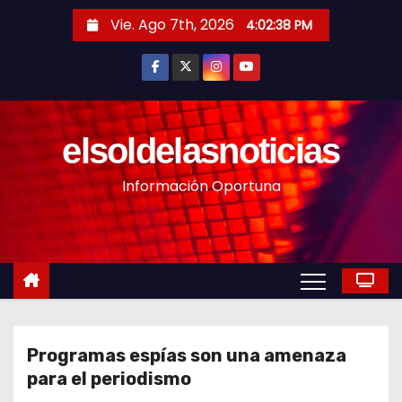
S
Vie. Ago 7th, 2026
4:02:39 PM
a
l
t
a
r
elsoldelasnoticias
a
Información Oportuna
l
c
o
n
t
e
n
Programas espías son una amenaza
i
para el periodismo
d