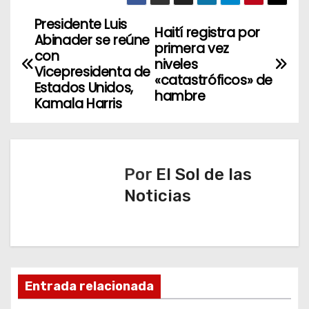
Presidente Luis
N
Haití registra por
Abinader se reúne
primera vez
a
con
niveles
Vicepresidenta de
«catastróficos» de
v
Estados Unidos,
hambre
Kamala Harris
e
g
a
Por
El Sol de las
Noticias
c
i
ó
n
Entrada relacionada