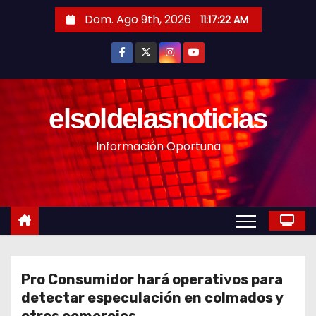
S
Dom. Ago 9th, 2026
11:17:24 AM
a
l
t
a
r
elsoldelasnoticias
a
Información Oportuna
l
c
o
n
t
e
n
Pro Consumidor hará operativos para
i
detectar especulación en colmados y
d