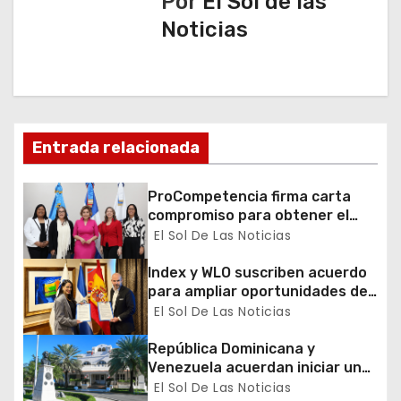
Por
El Sol de las
a
Noticias
c
i
ó
Entrada relacionada
n
ProCompetencia firma carta
d
compromiso para obtener el
Sello Igualando RD para el
El Sol De Las Noticias
e
Sector Público
Index y WLO suscriben acuerdo
e
para ampliar oportunidades de
formación de dominicanos en el
El Sol De Las Noticias
n
exterior
República Dominicana y
t
Venezuela acuerdan iniciar un
proceso de normalización
El Sol De Las Noticias
r