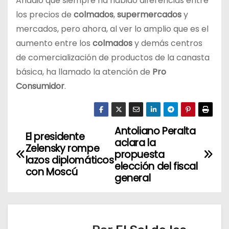
Añadió que siempre ha habido diferencias entre
los precios de
colmados
,
supermercados
y
mercados, pero ahora, al ver lo amplio que es el
aumento entre los
colmados
y demás centros
de comercialización de productos de la canasta
básica, ha llamado la atención de
Pro
Consumidor
.
Antoliano Peralta
N
El presidente
aclara la
Zelensky rompe
a
propuesta
lazos diplomáticos
elección del fiscal
con Moscú
v
general
e
g