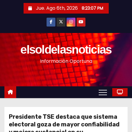
S
Jue. Ago 6th, 2026
8:23:09 PM
a
l
t
a
r
elsoldelasnoticias
a
Información Oportuna
l
c
o
n
t
e
n
Presidente TSE destaca que sistema
i
electoral goza de mayor confiabilidad
d