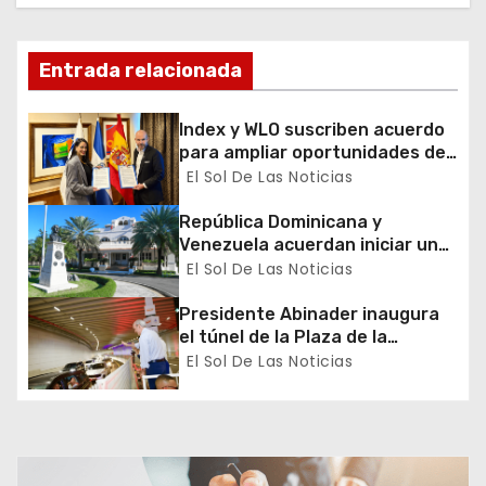
ó
n
Entrada relacionada
d
Index y WLO suscriben acuerdo
para ampliar oportunidades de
e
formación de dominicanos en el
El Sol De Las Noticias
exterior
e
República Dominicana y
Venezuela acuerdan iniciar un
n
proceso de normalización
El Sol De Las Noticias
gradual de sus relaciones
t
diplomáticas y consulares
Presidente Abinader inaugura
el túnel de la Plaza de la
r
Bandera que cambia la salida
El Sol De Las Noticias
hacia el Sur y redefine la
a
movilidad del Gran Santo
Domingo
d