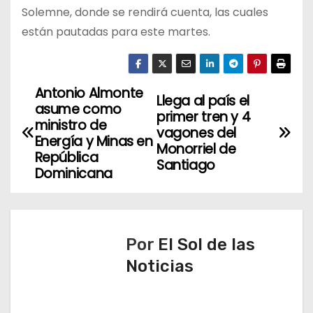
Solemne, donde se rendirá cuenta, las cuales
están pautadas para este martes.
Antonio Almonte
N
Llega al país el
asume como
primer tren y 4
a
ministro de
vagones del
Energía y Minas en
Monorriel de
v
República
Santiago
Dominicana
e
g
a
Por
El Sol de las
Noticias
c
i