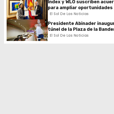
ó
Index y WLO suscriben acue
para ampliar oportunidades
n
formación de dominicanos e
El Sol De Las Noticias
exterior
d
Presidente Abinader inaugur
túnel de la Plaza de la Bande
e
que cambia la salida hacia el
El Sol De Las Noticias
y redefine la movilidad del G
e
Santo Domingo
n
t
r
a
d
a