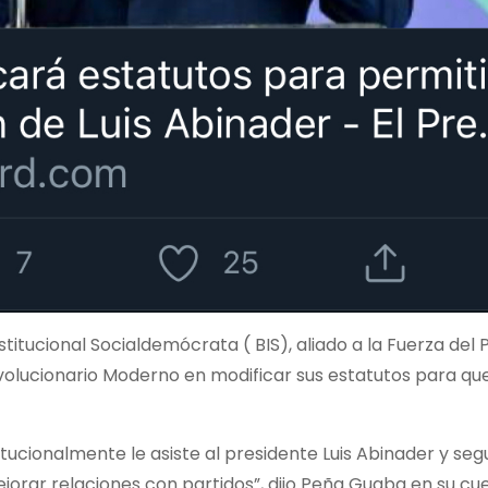
itucional Socialdemócrata ( BIS), aliado a la Fuerza del 
evolucionario Moderno en modificar sus estatutos para que
tucionalmente le asiste al presidente Luis Abinader y seg
ejorar relaciones con partidos”, dijo Peña Guaba en su cu