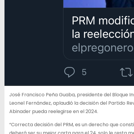
José Francisco Peña Guaba, presidente del Bloque Inst
Leonel Fernández, aplaudió la decisión del Partido R
Abinader pueda reelegirse en el 2024.
“Correcta decisión del PRM, es un derecho que consti
deberá ser su mejor carta para el 24, solo le resta m