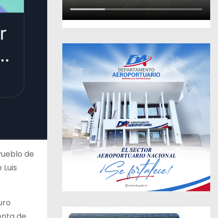
Pueblo de
 Luis
uro
enta de