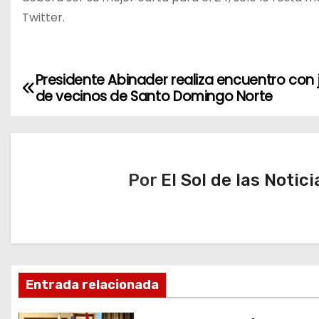
Twitter.
Presidente Abinader realiza encuentro con 
N
de vecinos de Santo Domingo Norte
a
v
e
Por
El Sol de las Notici
g
a
c
Entrada relacionada
i