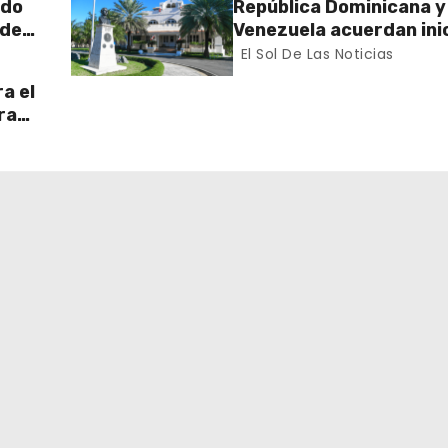
rdo
República Dominicana y
 de
Venezuela acuerdan inic
n el
proceso de normalizac
El Sol De Las Noticias
gradual de sus relacio
a el
diplomáticas y consula
ra
 Sur
ran