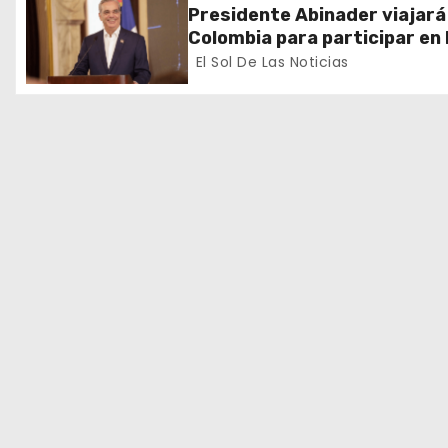
e
Presidente Abinader viajará
Colombia para participar en 
e
toma de posesión de Abelar
El Sol De Las Noticias
de la Espriella
n
t
r
a
d
a
s