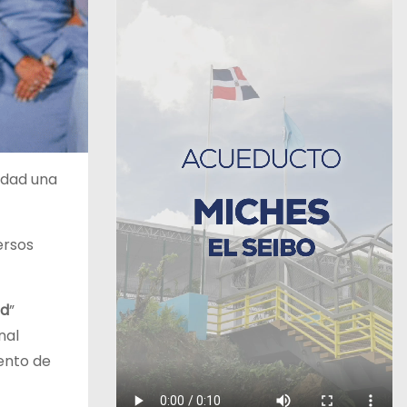
udad una
ersos
rd
”
nal
iento de