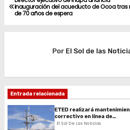
Director ejecutivo de Inapa anuncia
inauguración del acueducto de Ocoa tras
a
de 70 años de espera
v
e
g
Por
El Sol de las Notici
a
c
i
Entrada relacionada
ó
n
ETED realizará mantenimie
correctivo en línea de
d
transmisión de la región Sur
El Sol De Las Noticias