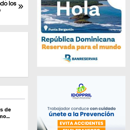
do los
e
s de
omo
ión social