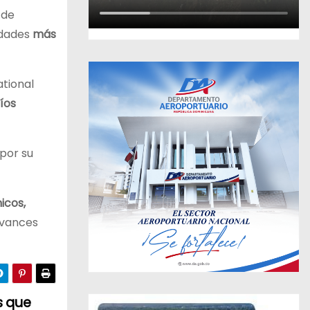
 de
edades
más
ational
íos
por su
icos,
avances
s que