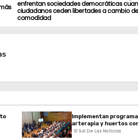
enfrentan sociedades democráticas cuan
 más
ciudadanos ceden libertades a cambio d
comodidad
as
nto
Implementan programa
arterapia y huertos c
herramientas para la
El Sol De Las Noticias
recuperación y la inclus