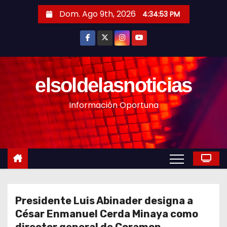
S
Dom. Ago 9th, 2026
4:34:55 PM
a
l
t
a
r
elsoldelasnoticias
a
Información Oportuna
l
c
o
n
t
e
n
Presidente Luis Abinader designa a
i
César Enmanuel Cerda Minaya como
d