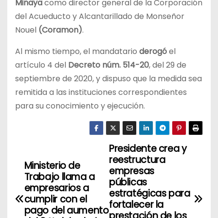
Minaya
como director general de la Corporación
del Acueducto y Alcantarillado de Monseñor
Nouel
(Coramon)
.
Al mismo tiempo, el mandatario
derogó
el
artículo 4 del
Decreto núm. 514-20
, del 29 de
septiembre de 2020, y dispuso que la medida sea
remitida a las instituciones correspondientes
para su conocimiento y ejecución.
Presidente crea y
N
reestructura
Ministerio de
a
empresas
Trabajo llama a
públicas
empresarios a
v
estratégicas para
cumplir con el
fortalecer la
pago del aumento
e
prestación de los