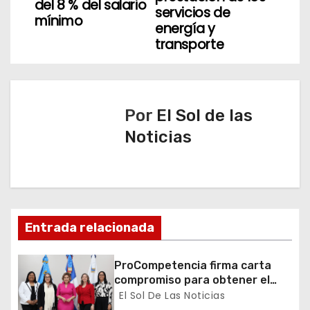
del 8 % del salario
servicios de
g
mínimo
energía y
transporte
a
c
i
Por
El Sol de las
ó
Noticias
n
d
e
Entrada relacionada
e
ProCompetencia firma carta
n
compromiso para obtener el
Sello Igualando RD para el
El Sol De Las Noticias
Sector Público