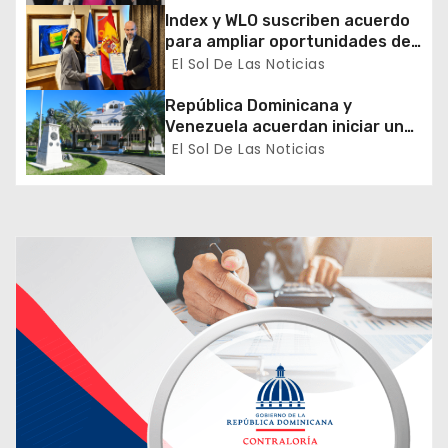
t
Index y WLO suscriben acuerdo
r
para ampliar oportunidades de
formación de dominicanos en el
El Sol De Las Noticias
a
exterior
República Dominicana y
d
Venezuela acuerdan iniciar un
proceso de normalización
El Sol De Las Noticias
a
gradual de sus relaciones
diplomáticas y consulares
s