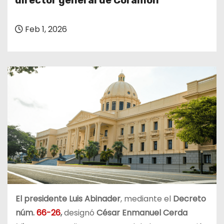
director general de Coramon
o
Feb 1, 2026
El presidente Luis Abinader
, mediante el
Decreto
núm.
66-26
,
designó
César Enmanuel Cerda