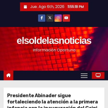
S
Jue. Ago 6th, 2026
11:55:20 PM
a
l
t
a
r
elsoldelasnoticias
a
Información Oportuna
l
c
o
n
t
e
n
Presidente Abinader sigue
i
fortaleciendo la atención a la primera
d