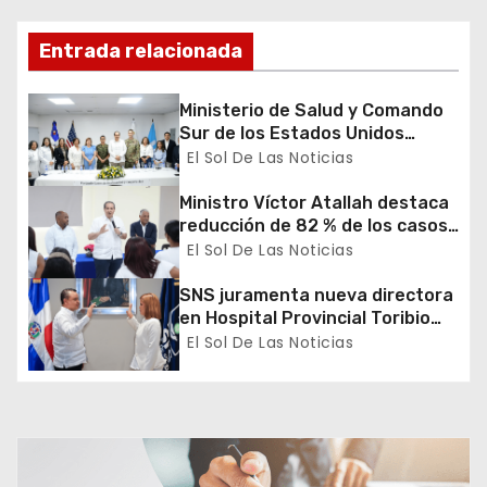
n
d
Entrada relacionada
e
Ministerio de Salud y Comando
Sur de los Estados Unidos
e
realizan misión médica Amistad
El Sol De Las Noticias
2026 en La Vega
n
Ministro Víctor Atallah destaca
reducción de 82 % de los casos
t
de malaria en Azua durante
El Sol De Las Noticias
recorrido por DPS
r
SNS juramenta nueva directora
a
en Hospital Provincial Toribio
Bencosme
El Sol De Las Noticias
d
a
s