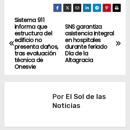
Sistema 911
N
informa que
SNS garantiza
a
estructura del
asistencia integral
edificio no
en hospitales
v
presenta daños,
durante feriado
tras evaluación
Día de la
e
técnica de
Altagracia
Onesvie
g
a
c
Por
El Sol de las
Noticias
i
ó