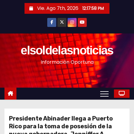
S
Vie. Ago 7th, 2026
12:17:59 PM
a
l
t
a
r
elsoldelasnoticias
a
Información Oportuna
l
c
o
n
t
e
n
Presidente Abinader llega a Puerto
i
Rico para la toma de posesión de la
d