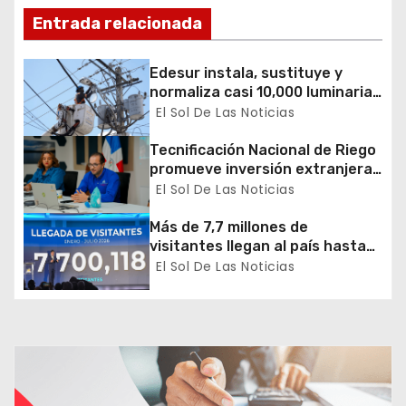
n
Entrada relacionada
d
Edesur instala, sustituye y
normaliza casi 10,000 luminarias
e
en 12 demarcaciones
El Sol De Las Noticias
e
Tecnificación Nacional de Riego
promueve inversión extranjera
n
en agricultura y riego
El Sol De Las Noticias
t
Más de 7,7 millones de
visitantes llegan al país hasta
r
julio
El Sol De Las Noticias
a
d
a