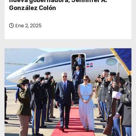
nueva gobernadora, Jenniffer A.
o
González Colón
Ene 2, 2025