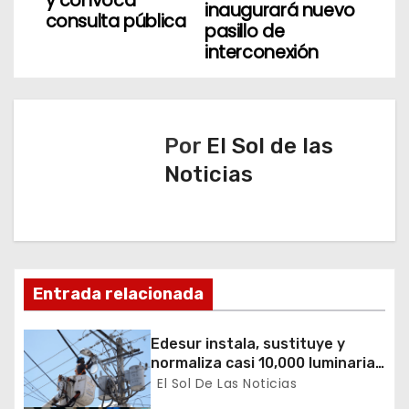
g
y convoca
inaugurará nuevo
consulta pública
pasillo de
a
interconexión
c
i
Por
El Sol de las
ó
Noticias
n
d
e
Entrada relacionada
e
n
Edesur instala, sustituye y
normaliza casi 10,000 luminarias
t
en 12 demarcaciones
El Sol De Las Noticias