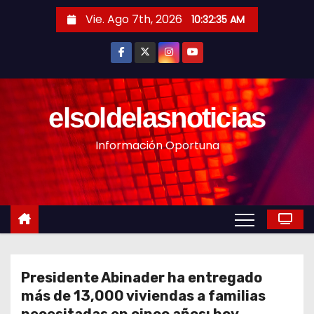
S
Vie. Ago 7th, 2026
10:32:37 AM
a
l
t
a
r
elsoldelasnoticias
a
Información Oportuna
l
c
o
n
t
e
n
Presidente Abinader ha entregado
i
más de 13,000 viviendas a familias
d