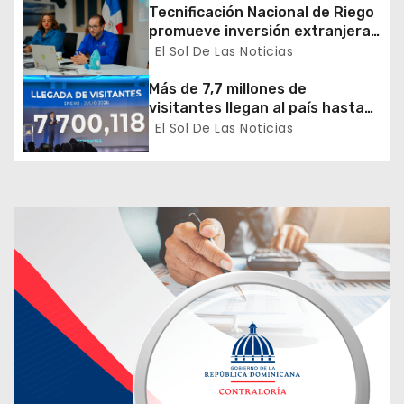
r
Tecnificación Nacional de Riego
promueve inversión extranjera
a
en agricultura y riego
El Sol De Las Noticias
d
Más de 7,7 millones de
visitantes llegan al país hasta
a
julio
El Sol De Las Noticias
s