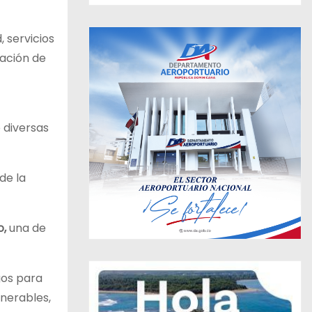
 servicios
pación de
o diversas
de la
o,
una de
gos para
lnerables,