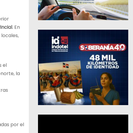
rior
incial
. En
locales,
s el
enorte, la
tras
adas por el