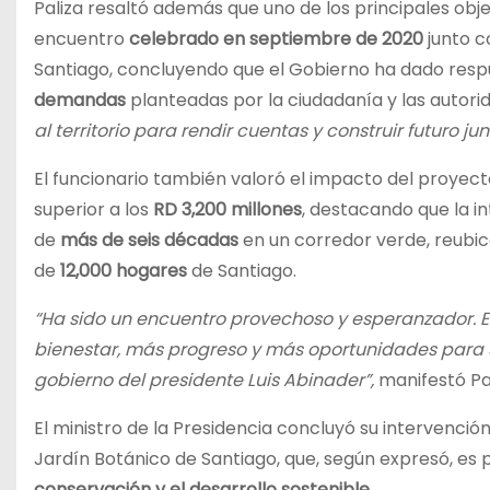
Paliza resaltó además que uno de los principales obj
encuentro
celebrado en septiembre de 2020
junto c
Santiago, concluyendo que el Gobierno ha dado res
demandas
planteadas por la ciudadanía y las autori
al territorio para rendir cuentas y construir futuro ju
El funcionario también valoró el impacto del proyec
superior a los
RD 3,200 millones
, destacando que la 
de
más de seis décadas
en un corredor verde, reubi
de
12,000 hogares
de Santiago.
“Ha sido un encuentro provechoso y esperanzador. 
bienestar, más progreso y más oportunidades para S
gobierno del presidente Luis Abinader”,
manifestó Pal
El ministro de la Presidencia concluyó su intervenció
Jardín Botánico de Santiago, que, según expresó, es 
conservación y el desarrollo sostenible
.