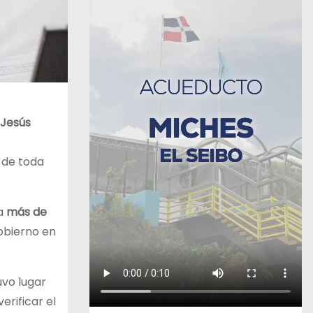
 Jesús
 de toda
 a
más de
obierno en
uvo lugar
verificar el