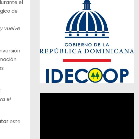
durante el
égico de
 y vuelve
nversión
inación
ás
s
ra el
utar
este