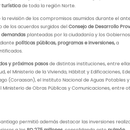
turística
de toda la región Norte.
la revisión de los compromisos asumidos durante el ante
o de los acuerdos surgidos del
Consejo de Desarrollo Prov
es demandas
planteadas por la ciudadanía y los Gobiernos 
ediante
políticas públicas, programas e inversiones,
a
tificados.
ados y próximos pasos
de distintas instituciones, entre ella
ud, el Ministerio de la Vivienda, Hábitat y Edificaciones, Ed
go (Coraasan), el Instituto Nacional de Aguas Potables y
 el Ministerio de Obras Públicas y Comunicaciones, entre o
Santiago permitió además destacar las inversiones realiz
riores a los
RD 275 millones
, consolidando este
pulmón