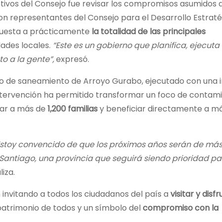
etivos del Consejo fue revisar los compromisos asumidos 
on representantes del Consejo para el Desarrollo Estrat
puesta a prácticamente
la totalidad de las principales
dades locales.
“Este es un gobierno que planifica, ejecuta
nto a la gente”,
expresó.
to de saneamiento de Arroyo Gurabo, ejecutado con una i
intervención ha permitido transformar un foco de contam
car a más de
1,200 familias
y beneficiar directamente a m
Estoy convencido de que los próximos años serán de má
antiago, una provincia que seguirá siendo prioridad pa
iza.
n invitando a todos los ciudadanos del país a
visitar y disfr
patrimonio de todos y un símbolo del
compromiso con la