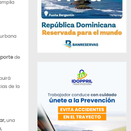
 amplia
d urbana
sporte
de
buirá
ias de la
ar,
una
,