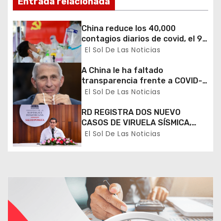
Entrada relacionada
n
China reduce los 40,000
d
contagios diarios de covid, el 90
% asintomáticos
El Sol De Las Noticias
e
A China le ha faltado
e
transparencia frente a COVID-
19, dice Anthony Fauci
El Sol De Las Noticias
n
RD REGISTRA DOS NUEVO
t
CASOS DE VIRUELA SÍSMICA,
SUMAN 31 LOS AFECTADOS POR
El Sol De Las Noticias
r
LA ENFERMEDAD
a
d
a