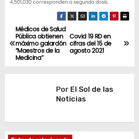
4,501,030 corresponden a segunda dosis.
Médicos de Salud
N
Pública obtienen
Covid 19 RD en
a
máximo galardón
cifras del 15 de
“Maestros de la
agosto 2021
v
Medicina”
e
g
Por
El Sol de las
a
Noticias
c
i
ó