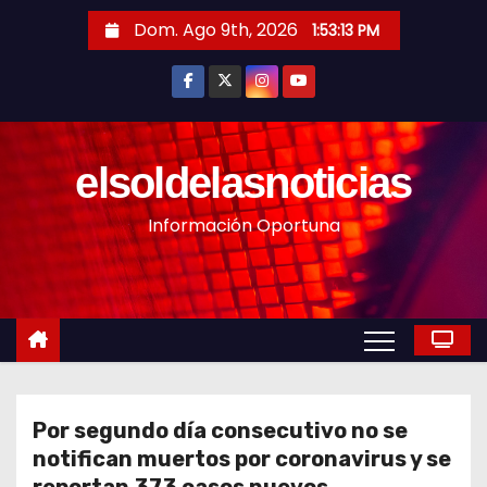
S
Dom. Ago 9th, 2026
1:53:15 PM
a
l
t
a
r
elsoldelasnoticias
a
Información Oportuna
l
c
o
n
t
e
n
Por segundo día consecutivo no se
i
notifican muertos por coronavirus y se
d