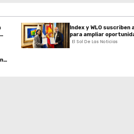
a
Index y WLO suscriben 
para ampliar oportunid
ector
formación de dominican
El Sol De Las Noticias
exterior
un