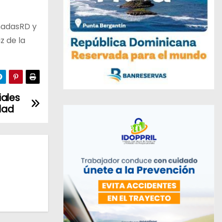
omadasRD y
z de la
iales
dad