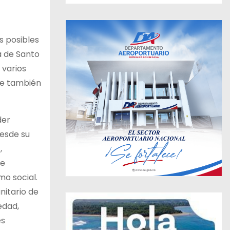
s posibles
a de Santo
 varios
nde también
der
desde su
,
de
mo social.
nitario de
edad,
es