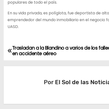
populares de todo el país.
En su vida privada, es políglota, fue deportista de 
emprendedor del mundo inmobiliario en el negocio famil
UASD.
Trasladan a la Blandino a varios de los fall
N
en accidente aéreo
a
v
e
Por
El Sol de las Notici
g
a