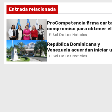
c
Entrada relacionada
i
ó
ProCompetencia firma cart
compromiso para obtener el
n
Sello Igualando RD para el S
El Sol De Las Noticias
Público
d
República Dominicana y
Venezuela acuerdan iniciar 
e
proceso de normalización
El Sol De Las Noticias
gradual de sus relaciones
e
diplomáticas y consulares
n
t
r
a