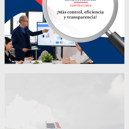
Por primera vez en la
historia del deporte escolar,
el Inefi lanza la histórica
“Batalla de las Promociones”
Inefi concluye primera
semana de Gira Nacional de
Entrega de Utilería
Deportiva Escolar
Ministerio de Deportes
anuncia la Ruta Deportiva
Escolar La Altagracia 2026
Inefi entregará su segundo
techado en el sur del país