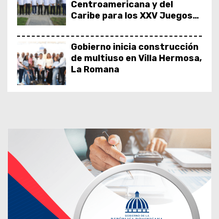
Centroamericana y del
Caribe para los XXV Juegos
Santo Domingo 2026
Gobierno inicia construcción
de multiuso en Villa Hermosa,
La Romana
Presidente Abinader
entrega remozado el Club
Deportivo El Millón Yireh
Presidente Abinader
entrega el techado del Club
Deportivo 30 de Mayo