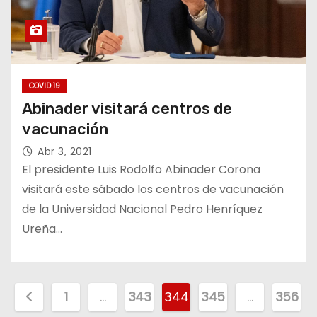
COVID 19
Abinader visitará centros de
vacunación
Abr 3, 2021
El presidente Luis Rodolfo Abinader Corona
visitará este sábado los centros de vacunación
de la Universidad Nacional Pedro Henríquez
Ureña…
P
1
…
343
344
345
…
356