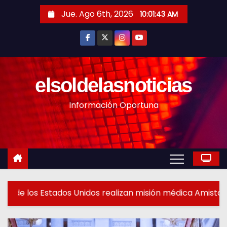
S
Jue. Ago 6th, 2026
10:01:46 AM
a
l
t
a
r
elsoldelasnoticias
a
Información Oportuna
l
c
o
n
t
e
n
zan misión médica Amistad 2026 en La Vega
Tecnif
i
d