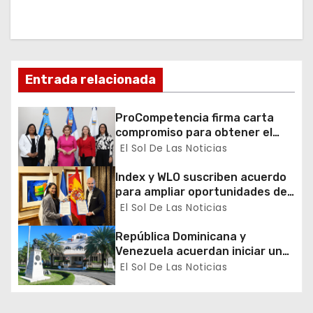
i
ó
n
Entrada relacionada
d
ProCompetencia firma carta
e
compromiso para obtener el
Sello Igualando RD para el
El Sol De Las Noticias
e
Sector Público
Index y WLO suscriben acuerdo
n
para ampliar oportunidades de
formación de dominicanos en el
El Sol De Las Noticias
t
exterior
República Dominicana y
r
Venezuela acuerdan iniciar un
proceso de normalización
El Sol De Las Noticias
a
gradual de sus relaciones
diplomáticas y consulares
d