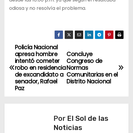
odiosa y no resolvía el problema.
Policía Nacional
N
apresa hombre
Concluye
a
intentó cometer
Congreso de
robo en residencia
Normas
v
de excandidato a
Comunitarias en el
senador, Rafael
Distrito Nacional
e
Paz
g
a
Por
El Sol de las
c
Noticias