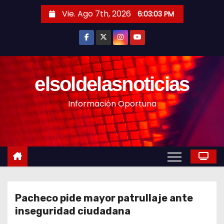
S
Vie. Ago 7th, 2026
6:03:05 PM
a
l
t
a
r
elsoldelasnoticias
a
Información Oportuna
l
c
o
n
t
e
n
Pacheco pide mayor patrullaje ante
i
inseguridad ciudadana
d