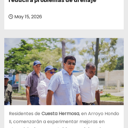
reducirá problemas de drenaje
o
May 15, 2026
Residentes de
Cuesta Hermosa
, en Arroyo Hondo
II, comenzarán a experimentar mejoras en