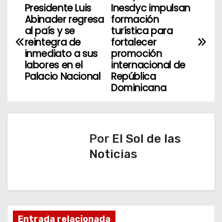
N
Presidente Luis
Inesdyc impulsan
a
Abinader regresa
formación
al país y se
turística para
v
reintegra de
fortalecer
inmediato a sus
promoción
e
labores en el
internacional de
Palacio Nacional
República
g
Dominicana
a
c
Por
El Sol de las
i
Noticias
ó
n
d
Entrada relacionada