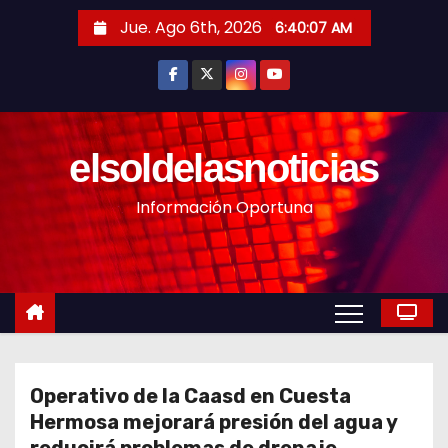
S
Jue. Ago 6th, 2026
6:40:09 AM
a
l
t
a
r
elsoldelasnoticias
a
Información Oportuna
l
c
o
n
t
e
n
Operativo de la Caasd en Cuesta
i
Hermosa mejorará presión del agua y
d