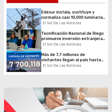
e
e
Edesur instala, sustituye y
normaliza casi 10,000 luminarias
n
en 12 demarcaciones
El Sol De Las Noticias
t
Tecnificación Nacional de Riego
promueve inversión extranjera
r
en agricultura y riego
El Sol De Las Noticias
a
Más de 7,7 millones de
visitantes llegan al país hasta
d
julio
El Sol De Las Noticias
a
s