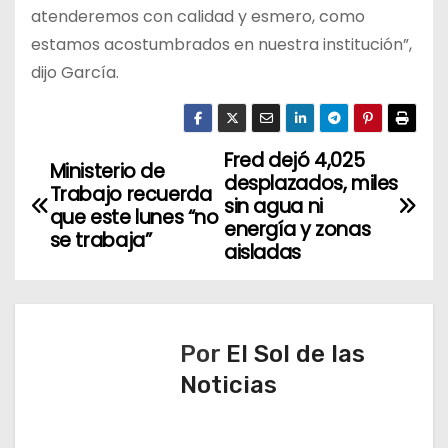
atenderemos con calidad y esmero, como
estamos acostumbrados en nuestra institución”,
dijo García.
Fred dejó 4,025
N
Ministerio de
desplazados, miles
Trabajo recuerda
a
sin agua ni
que este lunes “no
energía y zonas
se trabaja”
v
aisladas
e
g
Por
El Sol de las
a
Noticias
c