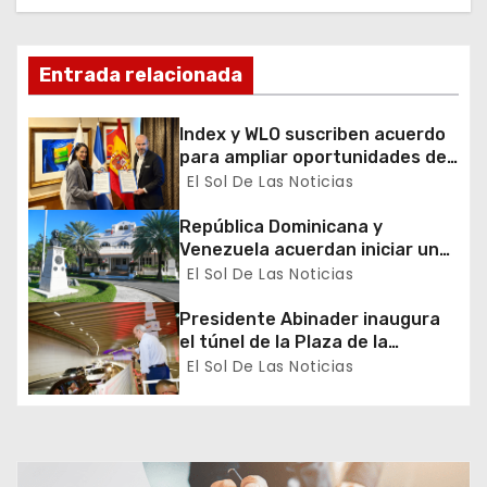
i
ó
Entrada relacionada
n
Index y WLO suscriben acuerdo
d
para ampliar oportunidades de
formación de dominicanos en el
El Sol De Las Noticias
e
exterior
República Dominicana y
e
Venezuela acuerdan iniciar un
proceso de normalización
El Sol De Las Noticias
n
gradual de sus relaciones
diplomáticas y consulares
Presidente Abinader inaugura
t
el túnel de la Plaza de la
Bandera que cambia la salida
El Sol De Las Noticias
r
hacia el Sur y redefine la
movilidad del Gran Santo
a
Domingo
d