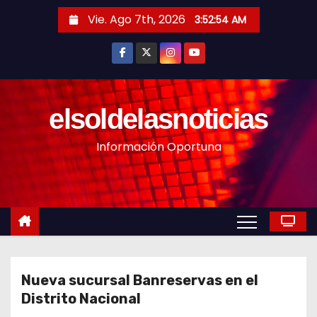
S
Vie. Ago 7th, 2026
3:52:56 AM
a
l
t
a
r
elsoldelasnoticias
a
Información Oportuna
l
c
o
n
t
e
n
Nueva sucursal Banreservas en el
i
Distrito Nacional
d