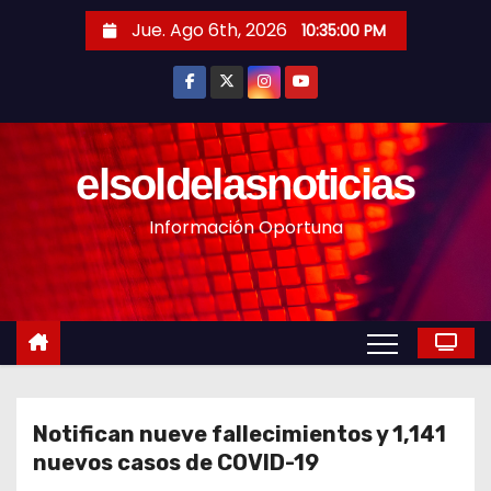
S
Jue. Ago 6th, 2026
10:35:02 PM
a
l
t
a
r
elsoldelasnoticias
a
Información Oportuna
l
c
o
n
t
e
n
Notifican nueve fallecimientos y 1,141
i
nuevos casos de COVID-19
d