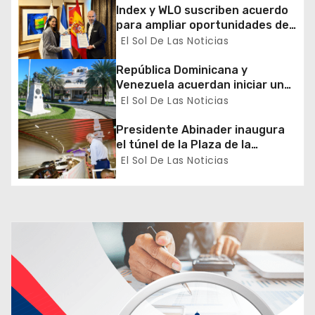
Index y WLO suscriben acuerdo
d
para ampliar oportunidades de
formación de dominicanos en el
El Sol De Las Noticias
e
exterior
República Dominicana y
e
Venezuela acuerdan iniciar un
proceso de normalización
El Sol De Las Noticias
n
gradual de sus relaciones
diplomáticas y consulares
Presidente Abinader inaugura
t
el túnel de la Plaza de la
Bandera que cambia la salida
El Sol De Las Noticias
r
hacia el Sur y redefine la
movilidad del Gran Santo
a
Domingo
d
a
s