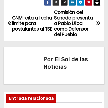
Comisión del
N
CNM reitera fecha
Senado presenta
a
límite para
a Pablo Ulloa
postulantes al TSE
como Defensor
v
del Pueblo
e
g
Por
El Sol de las
a
Noticias
c
i
ó
Entrada relacionada
n