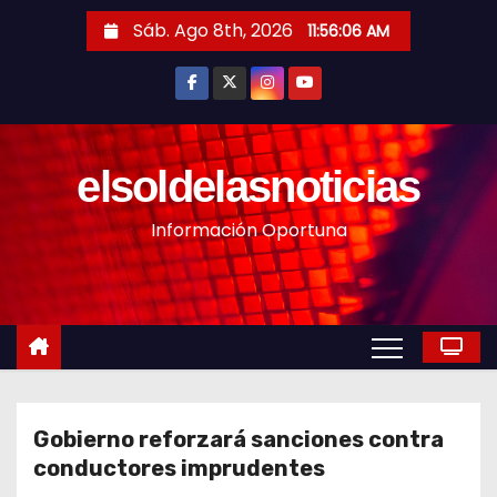
S
Sáb. Ago 8th, 2026
11:56:08 AM
a
l
t
a
r
elsoldelasnoticias
a
Información Oportuna
l
c
o
n
t
e
n
Gobierno reforzará sanciones contra
i
conductores imprudentes
d