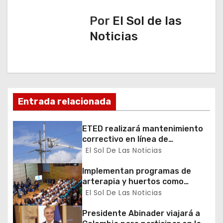
c
Por
El Sol de las
i
Noticias
ó
n
d
Entrada relacionada
e
e
ETED realizará mantenimiento
correctivo en línea de
n
transmisión de la región Sur
El Sol De Las Noticias
t
Implementan programas de
arterapia y huertos como
r
herramientas para la
El Sol De Las Noticias
recuperación y la inclusión
a
social
Presidente Abinader viajará a