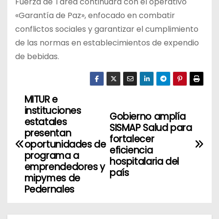
Fuerza de Tarea continuará con el operativo
«Garantía de Paz», enfocado en combatir
conflictos sociales y garantizar el cumplimiento
de las normas en establecimientos de expendio
de bebidas.
MITUR e
N
instituciones
Gobierno amplía
a
estatales
SISMAP Salud para
presentan
fortalecer
v
oportunidades de
eficiencia
programa a
hospitalaria del
e
emprendedores y
país
mipymes de
g
Pedernales
a