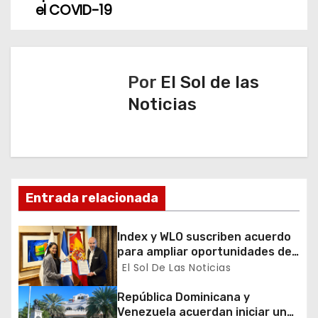
e
el COVID-19
g
a
Por
El Sol de las
c
Noticias
i
ó
n
Entrada relacionada
d
Index y WLO suscriben acuerdo
e
para ampliar oportunidades de
formación de dominicanos en el
El Sol De Las Noticias
e
exterior
República Dominicana y
n
Venezuela acuerdan iniciar un