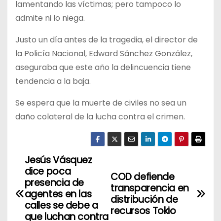
lamentando las víctimas; pero tampoco lo
admite ni lo niega.
Justo un día antes de la tragedia, el director de
la Policía Nacional, Edward Sánchez González,
aseguraba que este año la delincuencia tiene
tendencia a la baja.
Se espera que la muerte de civiles no sea un
daño colateral de la lucha contra el crimen.
Jesús Vásquez
N
dice poca
COD defiende
a
presencia de
transparencia en
agentes en las
distribución de
v
calles se debe a
recursos Tokio
que luchan contra