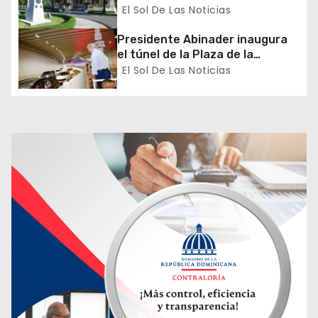
proceso de normalización
El Sol De Las Noticias
t
gradual de sus relaciones
diplomáticas y consulares
Presidente Abinader inaugura
r
el túnel de la Plaza de la
Bandera que cambia la salida
El Sol De Las Noticias
a
hacia el Sur y redefine la
movilidad del Gran Santo
d
Domingo
a
s