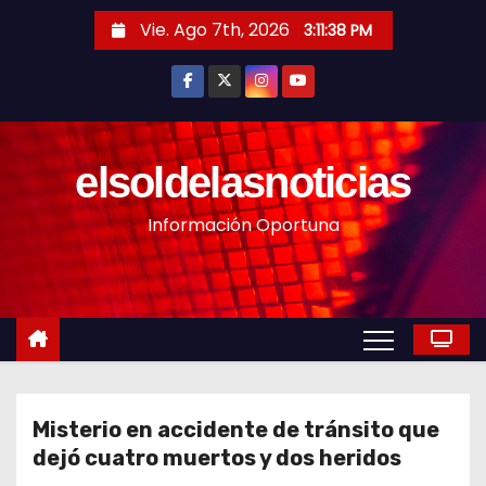
S
Vie. Ago 7th, 2026
3:11:40 PM
a
l
t
a
r
elsoldelasnoticias
a
Información Oportuna
l
c
o
n
t
e
n
Misterio en accidente de tránsito que
i
dejó cuatro muertos y dos heridos
d