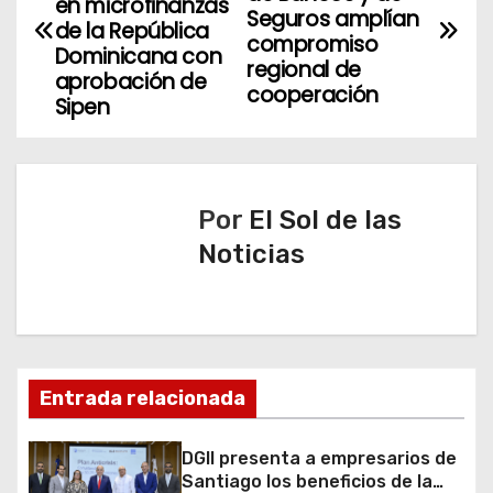
a
en microfinanzas
Seguros amplían
de la República
compromiso
v
Dominicana con
regional de
aprobación de
cooperación
e
Sipen
g
a
Por
El Sol de las
c
Noticias
i
ó
n
Entrada relacionada
d
DGII presenta a empresarios de
e
Santiago los beneficios de la