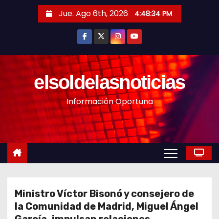
S
Jue. Ago 6th, 2026
4:48:36 PM
a
l
t
a
r
elsoldelasnoticias
a
Información Oportuna
l
c
o
n
t
e
n
Ministro Víctor Bisonó y consejero de
i
la Comunidad de Madrid, Miguel Ángel
d