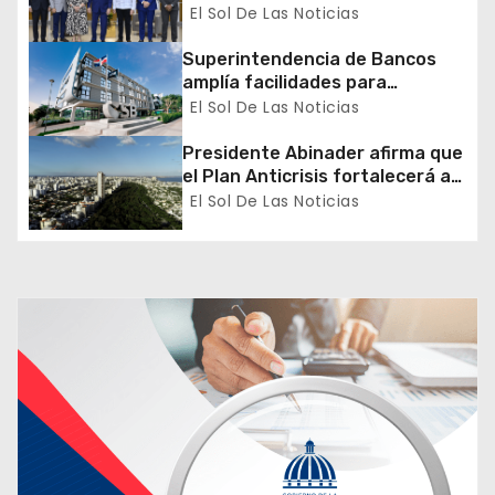
Ley 30-26
El Sol De Las Noticias
e
Superintendencia de Bancos
n
amplía facilidades para
apertura de cuentas básicas de
El Sol De Las Noticias
t
ahorro y fortalece inclusión
financiera
Presidente Abinader afirma que
r
el Plan Anticrisis fortalecerá a
las mipymes, protegerá a la
El Sol De Las Noticias
a
clase media y sostendrá el
crecimiento económico
d
a
s