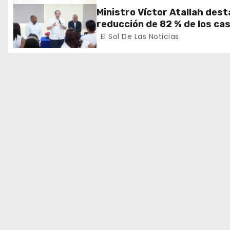
d
tratamiento de las hepatiti
Ministro Víctor Atallah des
virales
e
reducción de 82 % de los ca
de malaria en Azua durante
El Sol De Las Noticias
e
recorrido por DPS
n
t
r
a
d
a
s