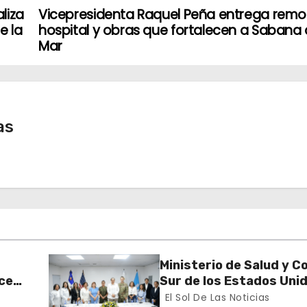
liza
Vicepresidenta Raquel Peña entrega rem
e la
hospital y obras que fortalecen a Sabana 
Mar
as
Ministerio de Salud y 
cer
Sur de los Estados Uni
realizan misión médica
El Sol De Las Noticias