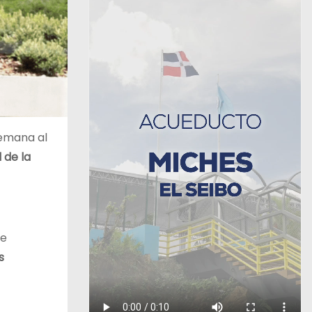
 semana al
 de la
ue
s