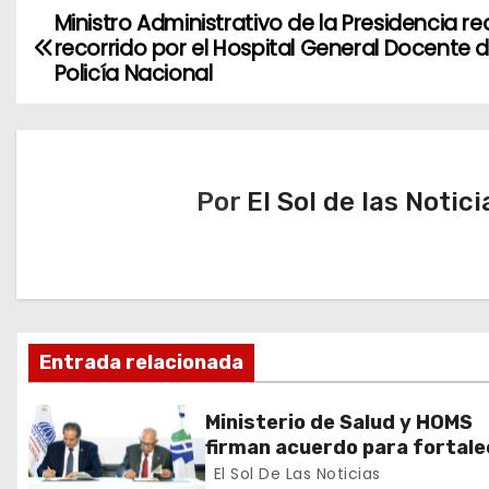
Ministro Administrativo de la Presidencia rea
N
recorrido por el Hospital General Docente d
a
Policía Nacional
v
e
Por
El Sol de las Notici
g
a
c
i
Entrada relacionada
ó
Ministerio de Salud y HOMS
n
firman acuerdo para fortale
la prevención, diagnóstico y
El Sol De Las Noticias