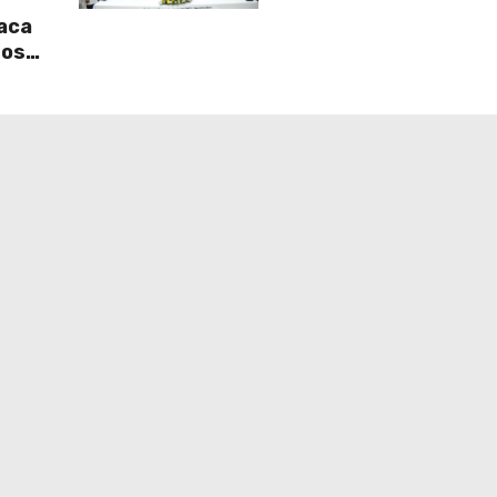
s
2026 en La Vega
taca
sos