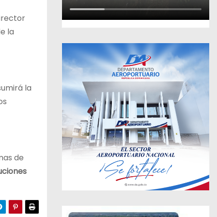
irector
e la
sumirá la
os
emas de
uciones