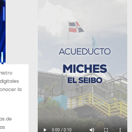
istro
digitales
conocer la
as de
sas