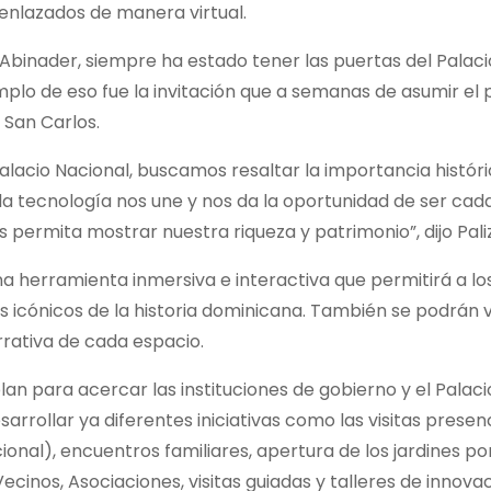
 enlazados de manera virtual.
uis Abinader, siempre ha estado tener las puertas del Palac
mplo de eso fue la invitación que a semanas de asumir el 
r San Carlos.
Palacio Nacional, buscamos resaltar la importancia histór
 la tecnología nos une y nos da la oportunidad de ser ca
ermita mostrar nuestra riqueza y patrimonio”, dijo Pali
una herramienta inmersiva e interactiva que permitirá a lo
s icónicos de la historia dominicana. También se podrán vi
ativa de cada espacio.
lan para acercar las instituciones de gobierno y el Palac
rrollar ya diferentes iniciativas como las visitas presen
cional), encuentros familiares, apertura de los jardines p
cinos, Asociaciones, visitas guiadas y talleres de innova