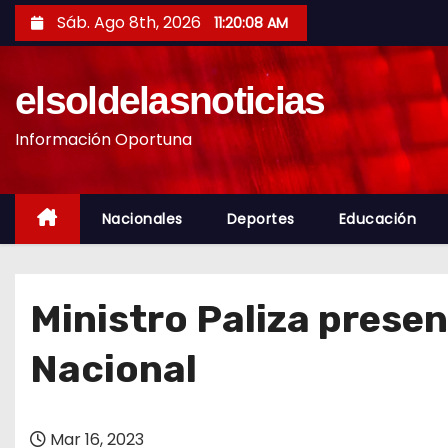
S
Sáb. Ago 8th, 2026
11:20:09 AM
a
l
elsoldelasnoticias
t
a
Información Oportuna
r
a
l
Nacionales
Deportes
Educación
c
o
n
Ministro Paliza presen
t
e
Nacional
n
i
d
Mar 16, 2023