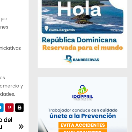
 que
ones
niciativas
tos
 Comercio y
idades.
o del
u