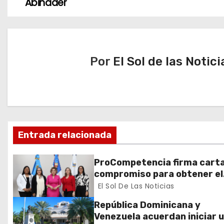
a
Abinader
v
e
Por
El Sol de las Notici
g
a
c
i
Entrada relacionada
ó
ProCompetencia firma cart
n
compromiso para obtener el
Sello Igualando RD para el S
El Sol De Las Noticias
d
Público
República Dominicana y
e
Venezuela acuerdan iniciar 