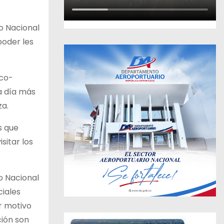
io Nacional
poder les
ico-
da día más
za.
s que
sitar los
io Nacional
ciales
or motivo
ción son