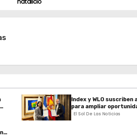
natalicio
as
a
Index y WLO suscriben 
para ampliar oportunid
ector
formación de dominican
El Sol De Las Noticias
exterior
un