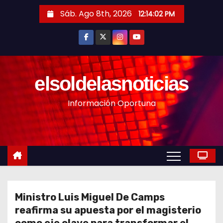
S
Sáb. Ago 8th, 2026
12:14:04 PM
a
l
t
a
r
elsoldelasnoticias
a
Información Oportuna
l
c
o
n
t
e
n
Ministro Luis Miguel De Camps
i
reafirma su apuesta por el magisterio
d