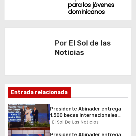
para los jóvenes
c
dominicanos
i
ó
Por
El Sol de las
n
Noticias
d
e
e
Entrada relacionada
n
t
Presidente Abinader entrega
1,500 becas internacionales
r
para cursar programas de
El Sol De Las Noticias
especialización, maestrías y
a
doctorados en universidades
Presidente Abinader entrega