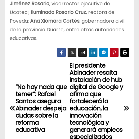
Jiménez Rosario
, vicerrector ejecutivo de
Ucateci;
Iluminada Rosario Cruz
, rectora de
Poveda;
Ana Xiomara Cortés
, gobernadora civil
de la provincia Duarte, entre otras autoridades
educativas.
El presidente
N
Abinader resalta
a
instalación de hub
“No hay nada que
digital de Google y
v
temer”: Rafael
afirma que
Santos asegura
fortalecerá la
e
Abinader despeja
educación, la
dudas sobre la
innovación
g
reforma
tecnológica y
educativa
generará empleos
a
especializados