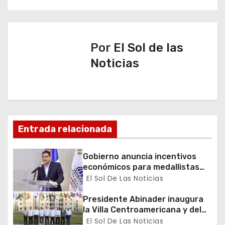
e
g
a
Por
El Sol de las
Noticias
c
i
ó
n
Entrada relacionada
d
Gobierno anuncia incentivos
económicos para medallistas
e
dominicanos en los Juegos
El Sol De Las Noticias
Centroamericanos y del Caribe
e
Presidente Abinader inaugura
la Villa Centroamericana y del
n
Caribe para los XXV Juegos
El Sol De Las Noticias