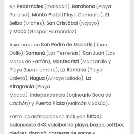
en
Pedernales
(malecón),
Barahona
(Playa
Paraíso),
Monte Plata
(Playa Comatillo),
El
Seibo
(Miches),
San Cristóbal
(Najayo)
y
Moca
(Gaspar Hernández).
Asimismo, en
San Pedro de Macorís
(Juan
Dolio),
Samaná
(Las Terrenas),
San Juan
(Las
Matas de Farfán),
Montecristi
(Manzanillo y
Playa Buen Hombre),
La Romana
(Playa
Caleta),
Nagua
(Arroyo Salado),
La
Altagracia
(Playa
Macao),
Independencia
(balneario Boca de
Cachón) y
Puerto Plata
(Maimón y Sosúa).
Entre las actividades se incluyen
fútbol,
baloncesto 3×3, voleibol de playa, boxeo, softbol,
ajedrez, dominó, carreras de sacos y