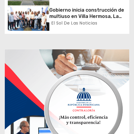
Santo Domingo 2026
t
Gobierno inicia construcción de
multiuso en Villa Hermosa, La
r
Romana
El Sol De Las Noticias
a
d
a
s