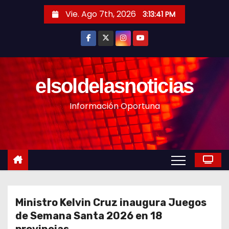
S
Vie. Ago 7th, 2026
3:13:43 PM
a
l
t
a
r
elsoldelasnoticias
a
Información Oportuna
l
c
o
n
t
e
n
Ministro Kelvin Cruz inaugura Juegos
i
de Semana Santa 2026 en 18
d