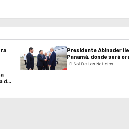
era
Presidente Abinader ll
Panamá, donde será or
ional
principal del Congreso 
El Sol De Las Noticias
de Zonas Francas
na
a de
as