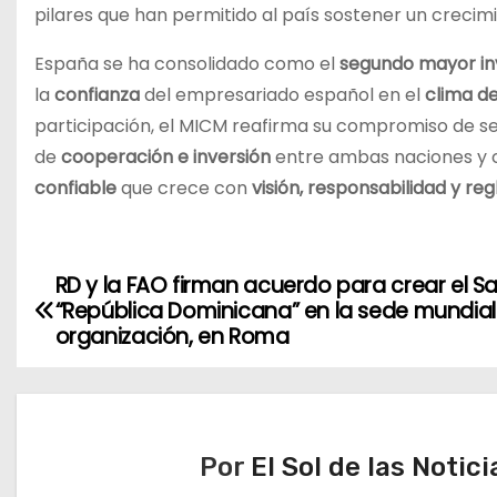
pilares que han permitido al país sostener un crec
España se ha consolidado como el
segundo mayor in
la
confianza
del empresariado español en el
clima d
participación, el MICM reafirma su compromiso de se
de
cooperación e inversión
entre ambas naciones y c
confiable
que crece con
visión, responsabilidad y reg
RD y la FAO firman acuerdo para crear el S
N
“República Dominicana” en la sede mundial
a
organización, en Roma
v
e
Por
El Sol de las Notici
g