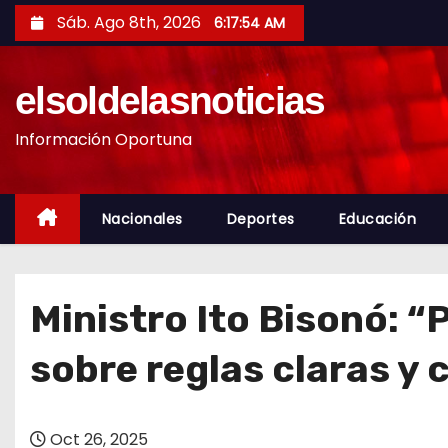
S
Sáb. Ago 8th, 2026
6:17:55 AM
a
l
elsoldelasnoticias
t
a
Información Oportuna
r
a
l
Nacionales
Deportes
Educación
c
o
n
Ministro Ito Bisonó: 
t
e
sobre reglas claras y 
n
i
d
Oct 26, 2025