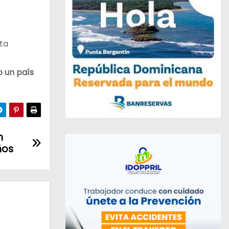
sta
 un país
n
ños