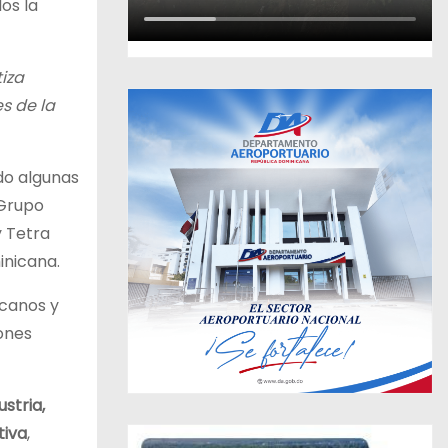
os la
iza
s de la
do algunas
 Grupo
 Tetra
inicana.
icanos y
ones
ustria,
tiva
,