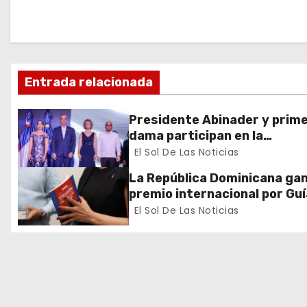
a
c
i
Entrada relacionada
ó
Presidente Abinader y prim
n
dama participan en la
celebración de la Fiesta Nac
El Sol De Las Noticias
d
de Francia
La República Dominicana ga
e
premio internacional por Guí
Prevención y Detección de
El Sol De Las Noticias
e
Colusión en Compras Públic
n
t
r