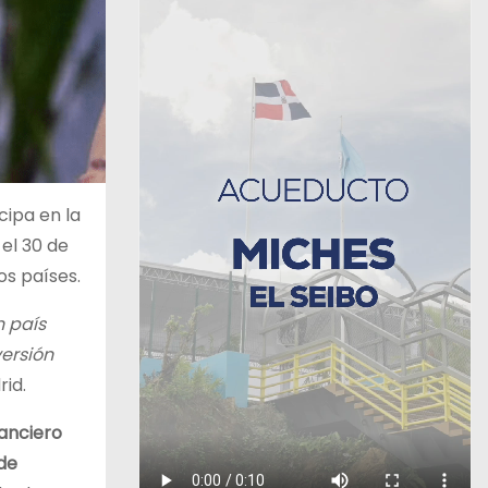
cipa en la
el 30 de
s países.
n país
versión
rid.
nanciero
de