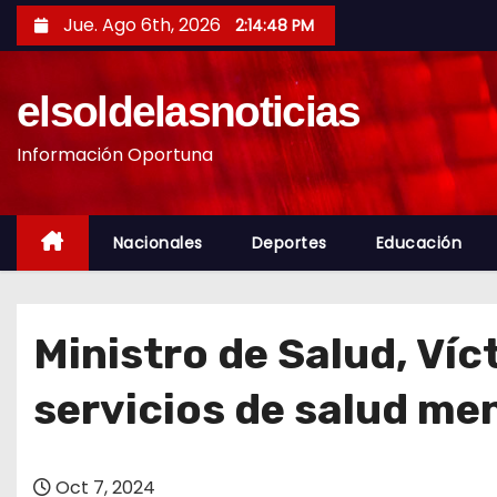
S
Jue. Ago 6th, 2026
2:14:50 PM
a
l
elsoldelasnoticias
t
a
Información Oportuna
r
a
l
Nacionales
Deportes
Educación
c
o
n
Ministro de Salud, Víc
t
e
servicios de salud me
n
i
d
Oct 7, 2024