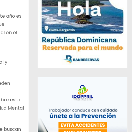
ste año es
ue
al en el
al y
ueden
obre esta
lud Mental
ue buscan