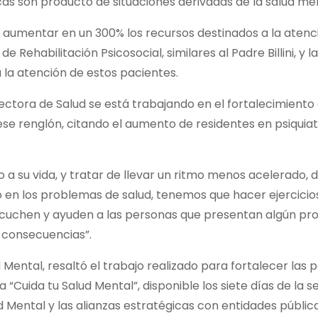
as son producto de situaciones derivadas de la salud men
a aumentar en un 300% los recursos destinados a la atenc
Rehabilitación Psicosocial, similares al Padre Billini, y la
 la atención de estos pacientes.
ectora de Salud se está trabajando en el fortalecimiento 
ese renglón, citando el aumento de residentes en psiquiat
o a su vida, y tratar de llevar un ritmo menos acelerado, 
en los problemas de salud, tenemos que hacer ejercicios
escuchen y ayuden a las personas que presentan algún pr
consecuencias”.
Mental, resaltó el trabajo realizado para fortalecer las p
a “Cuida tu Salud Mental”, disponible los siete días de la 
d Mental y las alianzas estratégicas con entidades públic