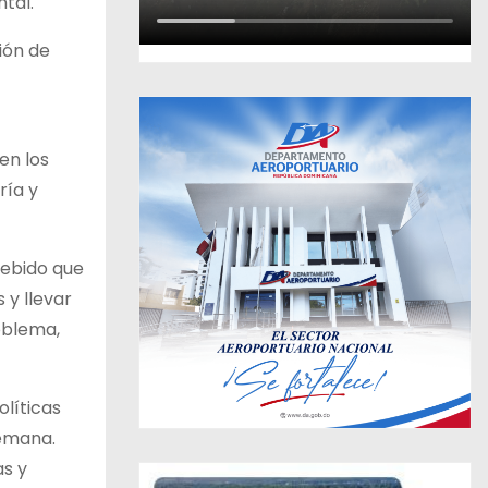
tal.
ión de
en los
ría y
debido que
 y llevar
oblema,
olíticas
semana.
as y