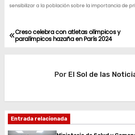
sensibilizar a la población sobre la importancia de pr
Creso celebra con atletas olímpicos y
N
paralímpicos hazaña en París 2024
a
v
e
Por
El Sol de las Notici
g
a
c
Entrada relacionada
i