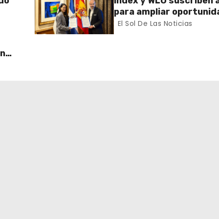
do
Index y WLO suscriben 
para ampliar oportunid
stad
formación de dominican
El Sol De Las Noticias
exterior
un