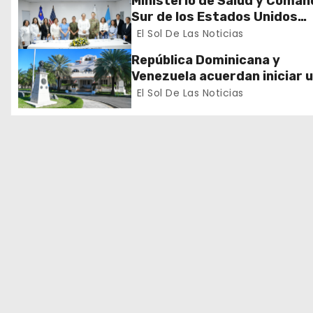
ó
Ministerio de Salud y Coman
Sur de los Estados Unidos
n
realizan misión médica Ami
El Sol De Las Noticias
2026 en La Vega
d
República Dominicana y
Venezuela acuerdan iniciar 
e
proceso de normalización
El Sol De Las Noticias
gradual de sus relaciones
e
diplomáticas y consulares
n
t
r
a
d
a