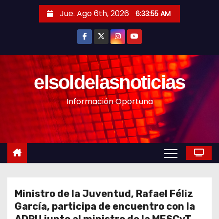
S
Jue. Ago 6th, 2026
6:33:57 AM
a
l
t
a
r
elsoldelasnoticias
a
Información Oportuna
l
c
o
n
t
e
n
Ministro de la Juventud, Rafael Féliz
i
García, participa de encuentro con la
d