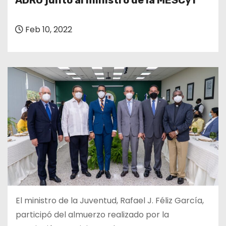
ADRU junto al ministro de la MESCyT
o
Feb 10, 2022
El ministro de la Juventud, Rafael J. Féliz García,
participó del almuerzo realizado por la