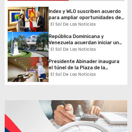
e
e
Index y WLO suscriben acuerdo
para ampliar oportunidades de
n
formación de dominicanos en el
El Sol De Las Noticias
exterior
t
República Dominicana y
Venezuela acuerdan iniciar un
r
proceso de normalización
El Sol De Las Noticias
gradual de sus relaciones
a
diplomáticas y consulares
Presidente Abinader inaugura
el túnel de la Plaza de la
d
Bandera que cambia la salida
El Sol De Las Noticias
hacia el Sur y redefine la
a
movilidad del Gran Santo
Domingo
s