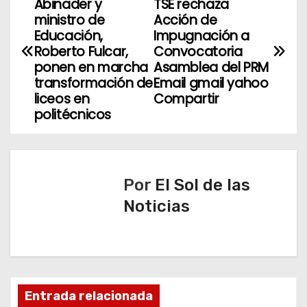
Abinader y
TSE rechaza
a
ministro de
Acción de
Educación,
Impugnación a
v
Roberto Fulcar,
Convocatoria
ponen en marcha
Asamblea del PRM
e
transformación de
Email gmail yahoo
liceos en
Compartir
g
politécnicos
a
c
Por
El Sol de las
i
Noticias
ó
n
d
Entrada relacionada