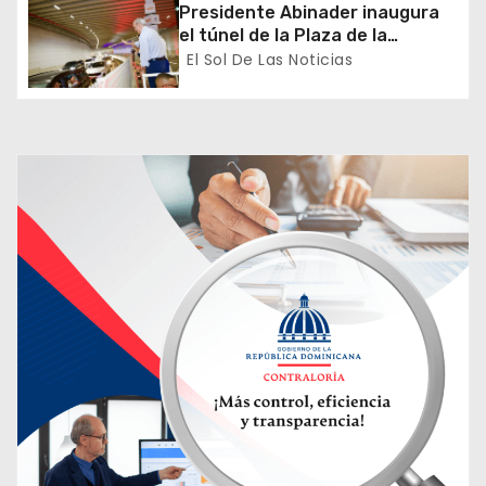
diplomáticas y consulares
Presidente Abinader inaugura
a
el túnel de la Plaza de la
Bandera que cambia la salida
El Sol De Las Noticias
s
hacia el Sur y redefine la
movilidad del Gran Santo
Domingo