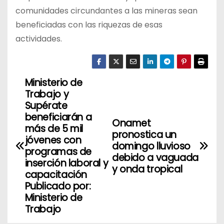
comunidades circundantes a las mineras sean
beneficiadas con las riquezas de esas
actividades.
Ministerio de
N
Trabajo y
a
Supérate
beneficiarán a
Onamet
v
más de 5 mil
pronostica un
jóvenes con
domingo lluvioso
e
programas de
debido a vaguada
inserción laboral y
g
y onda tropical
capacitación
Publicado por:
a
Ministerio de
Trabajo
c