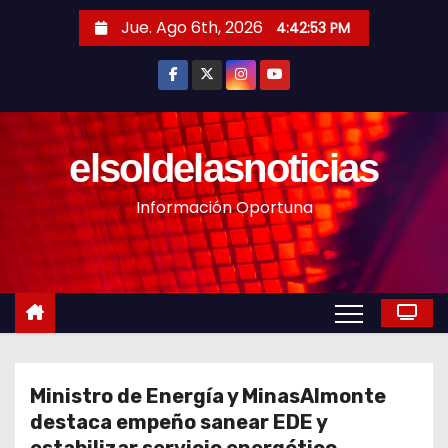
S
Jue. Ago 6th, 2026
4:42:55 PM
a
l
t
a
r
elsoldelasnoticias
a
Información Oportuna
l
c
o
n
t
e
n
Ministro de Energía y MinasAlmonte
i
destaca empeño sanear EDE y
d