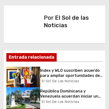
i
ó
Por
El Sol de las
n
Noticias
d
e
e
Entrada relacionada
n
Index y WLO suscriben acuerdo
t
para ampliar oportunidades de
formación de dominicanos en el
El Sol De Las Noticias
r
exterior
República Dominicana y
a
Venezuela acuerdan iniciar un
proceso de normalización
El Sol De Las Noticias
d
gradual de sus relaciones