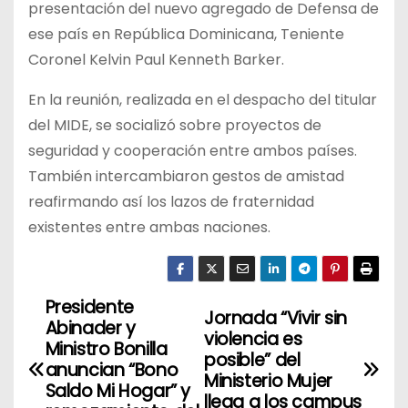
presentación del nuevo agregado de Defensa de
ese país en República Dominicana, Teniente
Coronel Kelvin Paul Kenneth Barker.
En la reunión, realizada en el despacho del titular
del MIDE, se socializó sobre proyectos de
seguridad y cooperación entre ambos países.
También intercambiaron gestos de amistad
reafirmando así los lazos de fraternidad
existentes entre ambas naciones.
Presidente
N
Jornada “Vivir sin
Abinader y
violencia es
a
Ministro Bonilla
posible” del
anuncian “Bono
Ministerio Mujer
v
Saldo Mi Hogar” y
llega a los campus