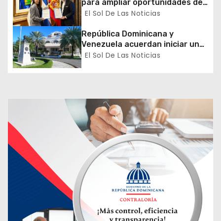
para ampliar oportunidades de
formación de dominicanos en el
El Sol De Las Noticias
t
exterior
República Dominicana y
r
Venezuela acuerdan iniciar un
proceso de normalización
El Sol De Las Noticias
a
gradual de sus relaciones
diplomáticas y consulares
d
a
s