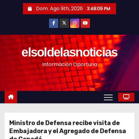
S
Dom. Ago 9th, 2026
3:48:11 PM
a
l
t
a
r
elsoldelasnoticias
a
Información Oportuna
l
c
o
n
t
e
n
Ministro de Defensa recibe visita de
i
Embajadora y el Agregado de Defensa
d