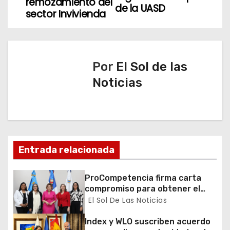
remozamiento del
de la UASD
e
sector Invivienda
g
a
Por
El Sol de las
c
Noticias
i
ó
n
Entrada relacionada
d
ProCompetencia firma carta
e
compromiso para obtener el
Sello Igualando RD para el
El Sol De Las Noticias
e
Sector Público
Index y WLO suscriben acuerdo
n