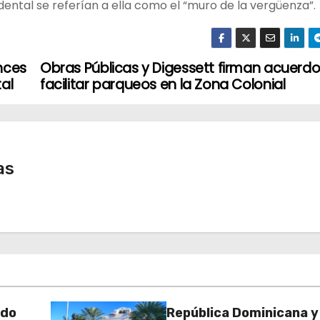
dental se referían a ella como el “muro de la vergüenza”.
nces
Obras Públicas y Digessett firman acuerd
al
facilitar parqueos en la Zona Colonial
as
rdo
República Dominicana y