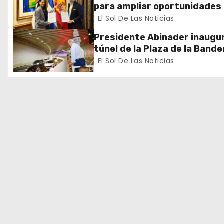
para ampliar oportunidades
n
formación de dominicanos e
El Sol De Las Noticias
exterior
d
Presidente Abinader inaugur
túnel de la Plaza de la Bande
e
que cambia la salida hacia el
El Sol De Las Noticias
y redefine la movilidad del G
e
Santo Domingo
n
t
r
a
d
a