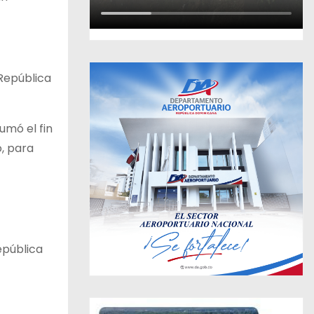
 República
umó el fin
o, para
epública