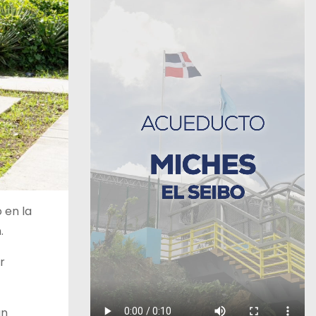
 en la
.
r
un