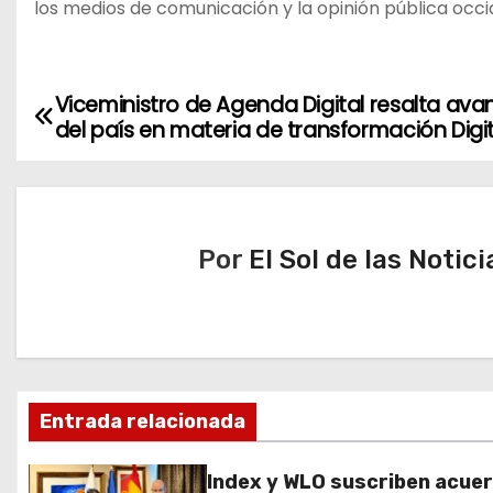
los medios de comunicación y la opinión pública occi
Viceministro de Agenda Digital resalta ava
N
del país en materia de transformación Digit
a
v
e
Por
El Sol de las Notici
g
a
c
Entrada relacionada
i
ó
Index y WLO suscriben acue