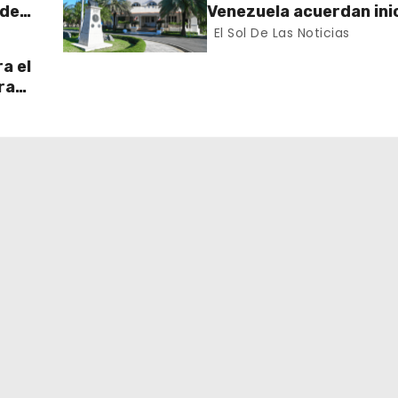
 de
Venezuela acuerdan inic
n el
proceso de normalizac
El Sol De Las Noticias
gradual de sus relacio
a el
diplomáticas y consula
ra
 Sur
ran