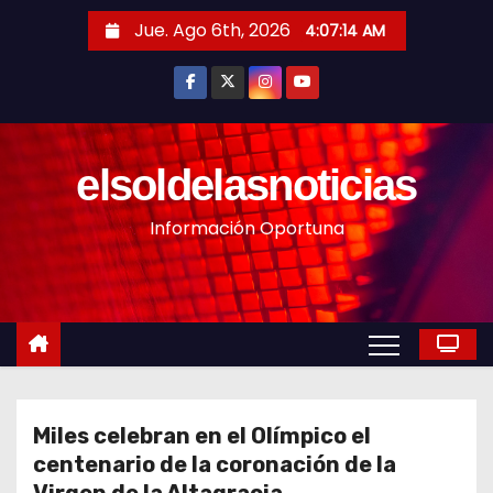
S
Jue. Ago 6th, 2026
4:07:16 AM
a
l
t
a
r
elsoldelasnoticias
a
Información Oportuna
l
c
o
n
t
e
n
Miles celebran en el Olímpico el
i
centenario de la coronación de la
d