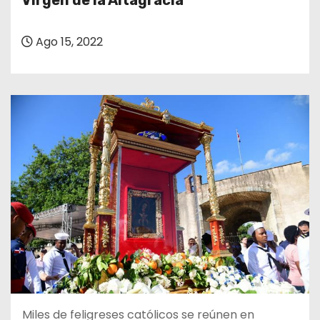
Virgen de la Altagracia
o
Ago 15, 2022
Miles de feligreses católicos se reúnen en