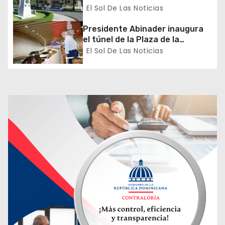
proceso de normalización
El Sol De Las Noticias
n
gradual de sus relaciones
diplomáticas y consulares
Presidente Abinader inaugura
t
el túnel de la Plaza de la
Bandera que cambia la salida
El Sol De Las Noticias
r
hacia el Sur y redefine la
movilidad del Gran Santo
a
Domingo
d
a
s