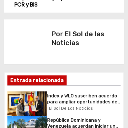
v
PCR y BIS
e
g
Por
El Sol de las
a
Noticias
c
i
ó
Entrada relacionada
n
Index y WLO suscriben acuerdo
d
para ampliar oportunidades de
formación de dominicanos en el
El Sol De Las Noticias
e
exterior
República Dominicana y
e
Venezuela acuerdan iniciar un