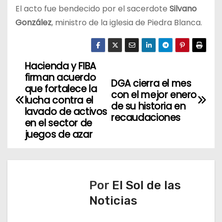
El acto fue bendecido por el sacerdote
Silvano
González
, ministro de la iglesia de Piedra Blanca.
Hacienda y FIBA
N
firman acuerdo
DGA cierra el mes
a
que fortalece la
con el mejor enero
lucha contra el
de su historia en
v
lavado de activos
recaudaciones
en el sector de
e
juegos de azar
g
a
Por
El Sol de las
c
Noticias
i