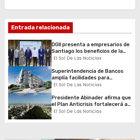
ó
n
Entrada relacionada
d
DGII presenta a empresarios de
e
Santiago los beneficios de la
Ley 30-26
El Sol De Las Noticias
e
Superintendencia de Bancos
n
amplía facilidades para
apertura de cuentas básicas de
El Sol De Las Noticias
t
ahorro y fortalece inclusión
financiera
Presidente Abinader afirma que
r
el Plan Anticrisis fortalecerá a
las mipymes, protegerá a la
El Sol De Las Noticias
a
clase media y sostendrá el
crecimiento económico
d