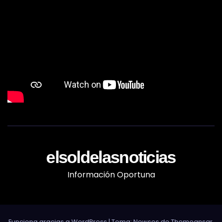
elsoldelasnoticias
Información Oportuna
Funciona gracias a WordPress
|
Tema: Newses de
Themeansar
.