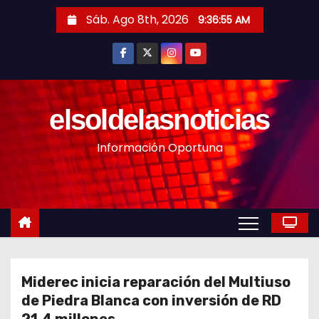
S
Sáb. Ago 8th, 2026
9:36:57 AM
a
l
t
a
r
elsoldelasnoticias
a
Información Oportuna
l
c
o
n
t
e
n
Miderec inicia reparación del Multiuso
i
de Piedra Blanca con inversión de RD
d