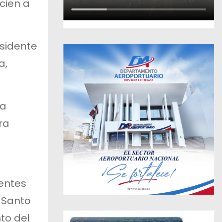
cien a
sidente
a,
ha
ra
ientes
 Santo
to del