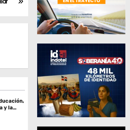
iar
ducación,
 y la
 impulsan
 país