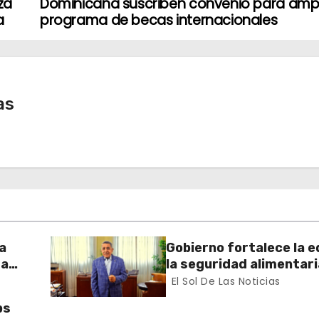
za
Dominicana suscriben convenio para ampl
a
programa de becas internacionales
as
a
Gobierno fortalece la e
 a
la seguridad alimentaria
salud con acciones que
El Sol De Las Noticias
un mejor futuro para el
ps