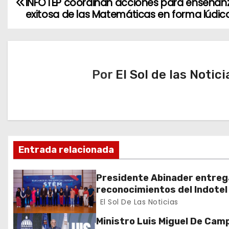
INFOTEP coordinan acciones para enseñan
a
exitosa de las Matemáticas en forma lúdic
v
e
Por
El Sol de las Notici
g
a
c
i
Entrada relacionada
ó
Presidente Abinader entreg
n
reconocimientos del Indotel
más de 170 estudiantes
El Sol De Las Noticias
d
destacados en el concurso
Ministro Luis Miguel De Cam
“Buscamos el Talento del