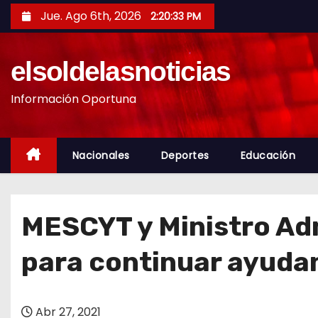
S
Jue. Ago 6th, 2026
2:20:34 PM
a
l
elsoldelasnoticias
t
a
Información Oportuna
r
a
l
Nacionales
Deportes
Educación
c
o
n
MESCYT y Ministro Adm
t
e
para continuar ayudan
n
i
d
Abr 27, 2021