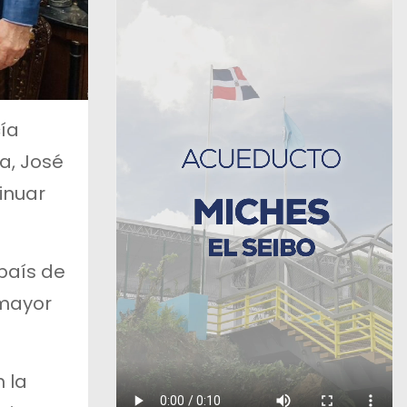
cía
a, José
tinuar
 país de
 mayor
 la