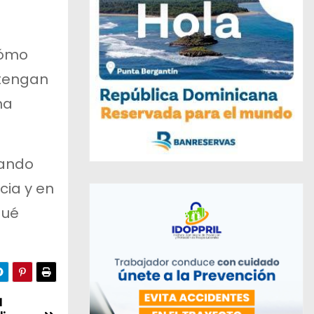
cómo
 tengan
na
uando
cia y en
qué
a