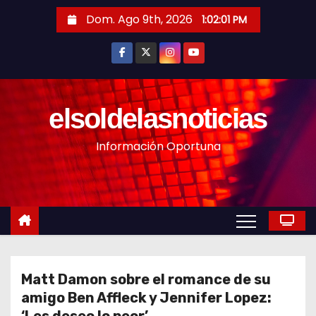
S
Dom. Ago 9th, 2026
1:02:02 PM
a
l
t
a
r
elsoldelasnoticias
a
Información Oportuna
l
c
o
n
t
e
n
Matt Damon sobre el romance de su
i
amigo Ben Affleck y Jennifer Lopez:
d