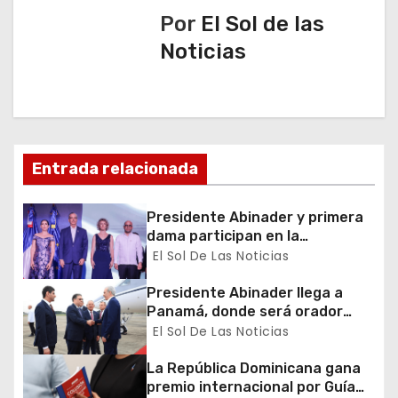
g
Por
El Sol de las
a
Noticias
c
i
ó
Entrada relacionada
n
Presidente Abinader y primera
d
dama participan en la
celebración de la Fiesta
El Sol De Las Noticias
e
Nacional de Francia
Presidente Abinader llega a
e
Panamá, donde será orador
principal del Congreso Mundial
El Sol De Las Noticias
n
de Zonas Francas
La República Dominicana gana
t
premio internacional por Guía