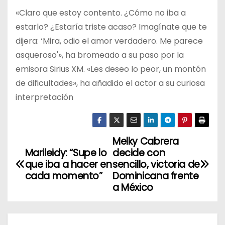
«Claro que estoy contento. ¿Cómo no iba a
estarlo? ¿Estaría triste acaso? Imagínate que te
dijera: ‘Mira, odio el amor verdadero. Me parece
asqueroso'», ha bromeado a su paso por la
emisora Sirius XM. «Les deseo lo peor, un montón
de dificultades», ha añadido el actor a su curiosa
interpretación
Melky Cabrera
N
Marileidy: “Supe lo
decide con
a
que iba a hacer en
sencillo, victoria de
cada momento”
Dominicana frente
v
a México
e