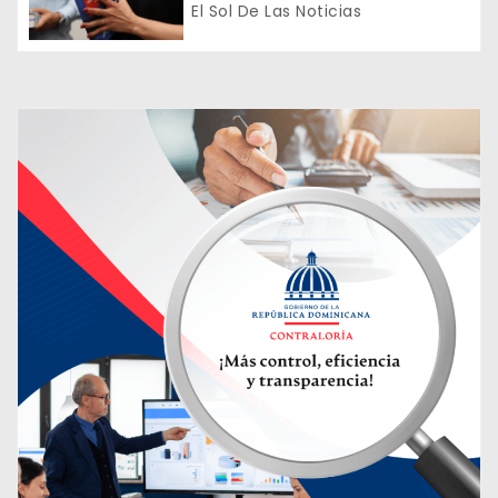
de Prevención y Detección de
El Sol De Las Noticias
r
Colusión en Compras Públicas
a
d
a
s