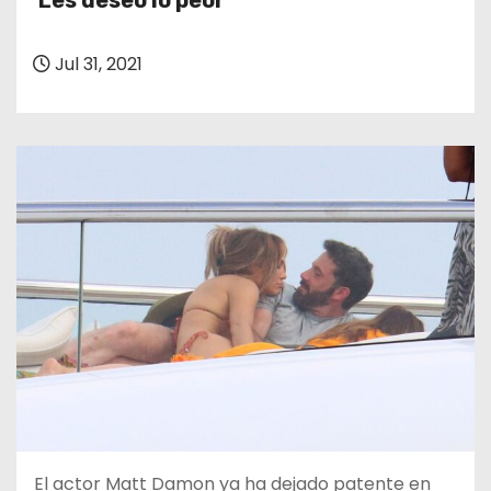
‘Les deseo lo peor’
o
Jul 31, 2021
El actor Matt Damon ya ha dejado patente en