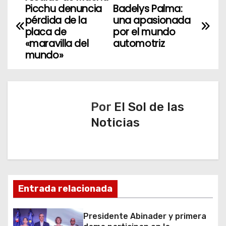
N
Picchu denuncia
Badelys Palma:
a
pérdida de la
una apasionada
placa de
por el mundo
v
«maravilla del
automotriz
mundo»
e
g
a
Por
El Sol de las
Noticias
c
i
ó
n
Entrada relacionada
d
Presidente Abinader y primera