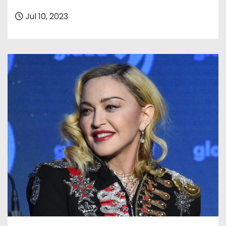
o
Jul 10, 2023