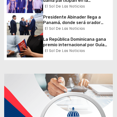
dama participan en la
e
celebración de la Fiesta
El Sol De Las Noticias
Nacional de Francia
e
Presidente Abinader llega a
Panamá, donde será orador
n
principal del Congreso Mundial
El Sol De Las Noticias
de Zonas Francas
t
La República Dominicana gana
premio internacional por Guía
r
de Prevención y Detección de
El Sol De Las Noticias
Colusión en Compras Públicas
a
d
a
s