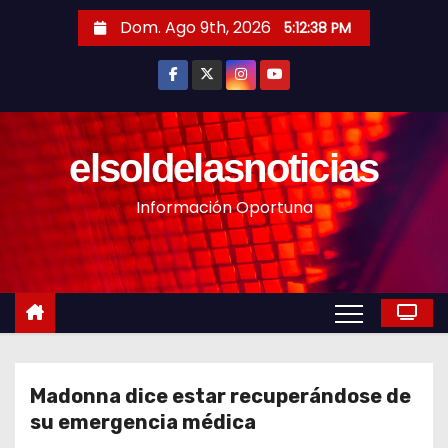
S
Dom. Ago 9th, 2026
5:12:40 PM
a
l
t
a
r
elsoldelasnoticias
a
Información Oportuna
l
c
o
n
t
e
n
Madonna dice estar recuperándose de
i
su emergencia médica
d