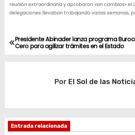
reunión extraordinaria y aprobaron «sin cambios» el 
delegaciones llevaban trabajando varias semanas, p
Presidente Abinader lanza programa Buroc
N
Cero para agilizar trámites en el Estado
a
v
e
Por
El Sol de las Notici
g
a
c
Entrada relacionada
i