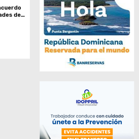
acuerdo
ades de
os en el