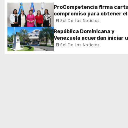
ó
ProCompetencia firma cart
compromiso para obtener el
n
Sello Igualando RD para el S
El Sol De Las Noticias
Público
d
República Dominicana y
Venezuela acuerdan iniciar 
e
proceso de normalización
El Sol De Las Noticias
gradual de sus relaciones
e
diplomáticas y consulares
n
t
r
a
d
a