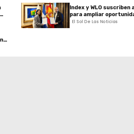
a
Index y WLO suscriben 
para ampliar oportunid
ector
formación de dominican
El Sol De Las Noticias
exterior
un