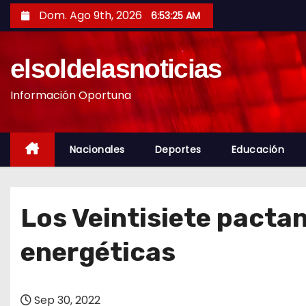
S
Dom. Ago 9th, 2026
6:53:26 AM
a
l
elsoldelasnoticias
t
a
Información Oportuna
r
a
l
Nacionales
Deportes
Educación
c
o
n
Los Veintisiete pactan 
t
e
energéticas
n
i
d
Sep 30, 2022