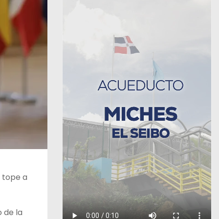
 tope a
 de la