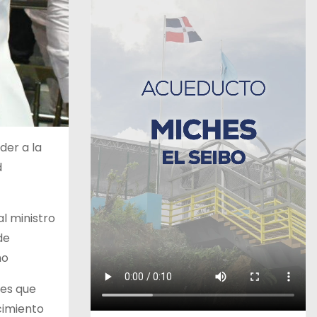
der a la
d
l ministro
de
ho
nes que
cimiento