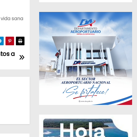
 vida sana
tos a