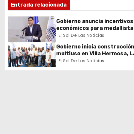
Entrada relacionada
i
ó
Gobierno anuncia incentivos
económicos para medallista
n
dominicanos en los Juegos
El Sol De Las Noticias
Centroamericanos y del Car
d
Gobierno inicia construcció
multiuso en Villa Hermosa, L
e
Romana
El Sol De Las Noticias
e
n
t
r
a