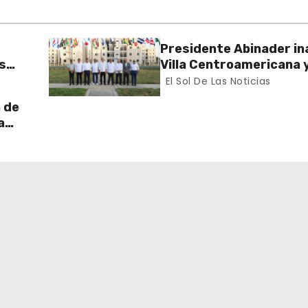
Presidente Abinader in
s
Villa Centroamericana y
Caribe para los XXV Ju
El Sol De Las Noticias
ibe
Santo Domingo 2026
n de
a