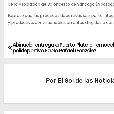
de la Asociación de Baloncesto de Santiago (Abasaca
Expresó que las prácticas deportivas son parte integ
y productiva, convirtiéndolas en entes dirigidas a cont
Abinader entrega a Puerto Plata el remode
N
polideportivo Fabio Rafael González
a
v
e
Por
El Sol de las Notici
g
a
c